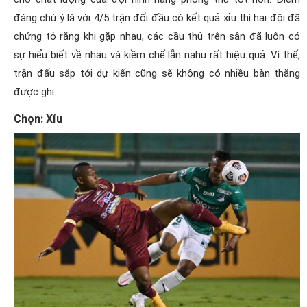
đáng chú ý là với 4/5 trận đối đầu có kết quả xỉu thì hai đội đã
chứng tỏ rằng khi gặp nhau, các cầu thủ trên sân đã luôn có
sự hiểu biết về nhau và kiềm chế lẫn nahu rất hiệu quả. Vì thế,
trận đấu sắp tới dự kiến cũng sẽ không có nhiều bàn thắng
được ghi.
Chọn: Xỉu