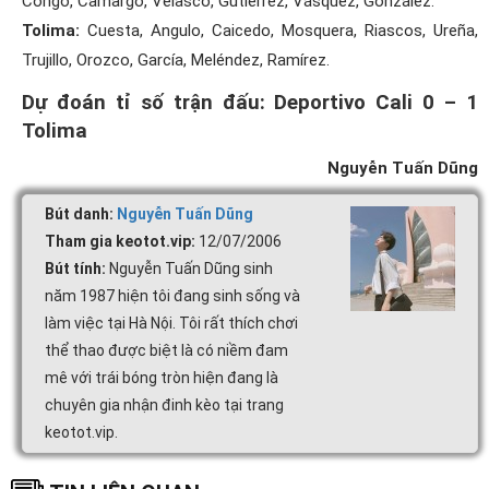
Congo, Camargo, Velasco, Gutiérrez, Vásquez, González.
Tolima:
Cuesta, Angulo, Caicedo, Mosquera, Riascos, Ureña,
Trujillo, Orozco, García, Meléndez, Ramírez.
Dự đoán tỉ số trận đấu: Deportivo Cali 0 – 1
Tolima
Nguyễn Tuấn Dũng
Bút danh:
Nguyễn Tuấn Dũng
Tham gia keotot.vip:
12/07/2006
Bút tính:
Nguyễn Tuấn Dũng sinh
năm 1987 hiện tôi đang sinh sống và
làm việc tại Hà Nội. Tôi rất thích chơi
thể thao được biệt là có niềm đam
mê với trái bóng tròn hiện đang là
chuyên gia nhận đinh kèo tại trang
keotot.vip.