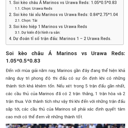
Soi kèo châu Á Marinos vs Urawa Reds: 1.05*0.5*0.83
Chọn: Urawa Reds
Soi kèo tài xỉu Marinos vs Urawa Reds: 0.84*2.75*1.04
Chọn: Tài
Soi kèo hiệp 1 Marinos vs Urawa Reds
Dự kiến đội hình ra sân:
Dự đoán tỉ số trận đấu: Marinos 1 – 2 Urawa Reds.
Soi kèo châu Á Marinos vs Urawa Reds:
1.05*0.5*0.83
Đến với mùa giải năm nay, Marinos gần đây đang thể hiện khả
năng duy trì phong độ thi đấu có sự ổn định khi có những
thành tích khá khiêm tốn. Nếu xét trong 5 trận đấu gần nhất,
các cầu thủ của Marinos đã có 2 trận thắng, 1 trận hòa và 2
trận thua. Với thành tích như vậy thì khi đến với những trận đấu
sắp tới, các cầu thủ của Marinos sẽ phải xác định quyết tâm
cao mới có thể đem về những thành tốt.