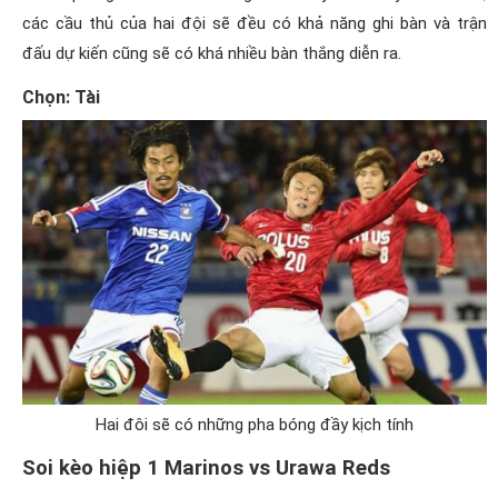
các cầu thủ của hai đội sẽ đều có khả năng ghi bàn và trận
đấu dự kiến cũng sẽ có khá nhiều bàn thắng diễn ra.
Chọn: Tài
Hai đôi sẽ có những pha bóng đầy kịch tính
Soi kèo hiệp 1 Marinos vs Urawa Reds