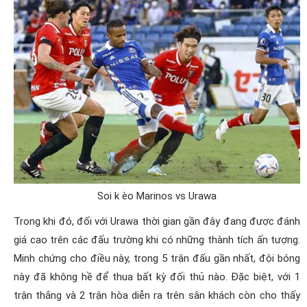
Soi k èo Marinos vs Urawa
Trong khi đó, đối với Urawa thời gian gần đây đang được đánh
giá cao trên các đấu trường khi có những thành tích ấn tượng.
Minh chứng cho điều này, trong 5 trận đấu gần nhất, đội bóng
này đã không hề để thua bất kỳ đối thủ nào. Đặc biệt, với 1
trận thắng và 2 trận hòa diễn ra trên sân khách còn cho thấy