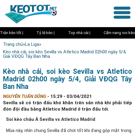
Trận kèo tốt |
Tỷ lệ kèo |
Top nhà cái |
Cẩm nang soi kèo
Trang chủ
»
La Liga
»
Kèo nhà cái, soi kèo Sevilla vs Atletico Madrid 02h00 ngày 5/4,
Giải VĐQG Tây Ban Nha
Kèo nhà cái, soi kèo Sevilla vs Atletico
Madrid 02h00 ngày 5/4, Giải VĐQG Tây
Ban Nha
NGUYỄN TUẤN DŨNG
-
15:29 - 03/04/2021
Sevilla sẽ có trận đấu khó khăn trên sân nhà khi phải tiếp
đón đội đầu bảng Atletico Madrid ở trận đấu tới.
Soi kèo châu Á Sevilla vs Atletico Madrid
Mùa này, nhìn chung Sevilla đã chơi tốt khi đang góp mặt trong