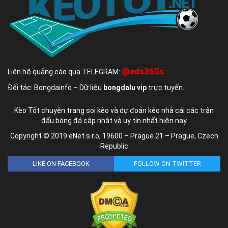
@ads365s
Liên hệ quảng cáo qua TELEGRAM:
Đối tác: Bongdainfo – Dữ liệu
bongdalu vip
trực tuyến.
Kèo Tốt chuyên trang soi kèo và dự đoán kèo nhà cái các trận
đấu bóng đá cập nhật và uy tín nhất hiện nay
Copyright © 2019 eNet s.r.o, 19600 – Prague 21 – Prague, Czech
Republic
LIKE ON FACEBOOK
FOLLOW ON TWITTER