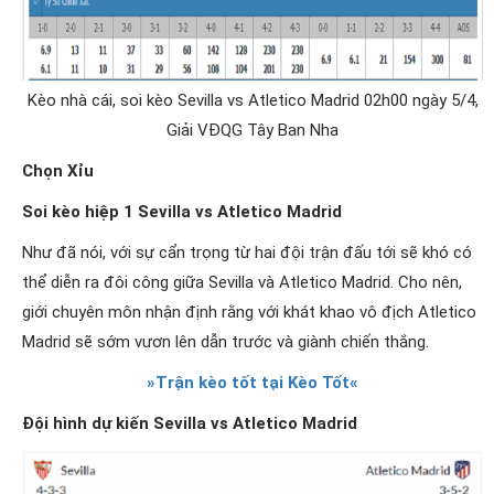
Kèo nhà cái, soi kèo Sevilla vs Atletico Madrid 02h00 ngày 5/4,
Giải VĐQG Tây Ban Nha
Chọn Xỉu
Soi kèo hiệp 1 Sevilla vs Atletico Madrid
Như đã nói, với sự cẩn trọng từ hai đội trận đấu tới sẽ khó có
thể diễn ra đôi công giữa Sevilla và Atletico Madrid. Cho nên,
giới chuyên môn nhận định rằng với khát khao vô địch Atletico
Madrid sẽ sớm vươn lên dẫn trước và giành chiến thắng.
»Trận kèo tốt tại Kèo Tốt«
Đội hình dự kiến Sevilla vs Atletico Madrid