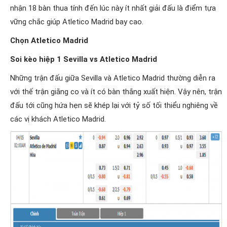
nhận 18 bàn thua tính đến lúc này ít nhất giải đấu là điểm tựa
vững chắc giúp Atletico Madrid bay cao.
Chọn Atletico Madrid
Soi kèo hiệp 1 Sevilla vs Atletico Madrid
Những trận đấu giữa Sevilla và Atletico Madrid thường diễn ra
với thế trận giằng co và ít có bàn thắng xuất hiện. Vậy nên, trận
đấu tới cũng hứa hẹn sẽ khép lại với tỷ số tối thiểu nghiêng về
các vị khách Atletico Madrid.