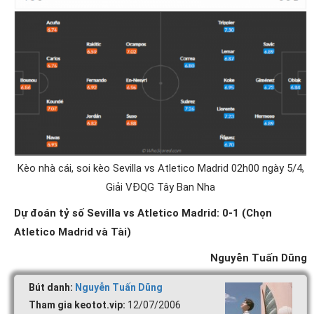
Kèo nhà cái, soi kèo Sevilla vs Atletico Madrid 02h00 ngày 5/4,
Giải VĐQG Tây Ban Nha
Dự đoán tỷ số Sevilla vs Atletico Madrid: 0-1 (Chọn
Atletico Madrid và Tài)
Nguyễn Tuấn Dũng
Bút danh:
Nguyễn Tuấn Dũng
Tham gia keotot.vip:
12/07/2006