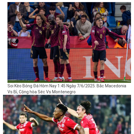
Soi Kèo Bóng Đá Hôm Nay 1:45 Ngày 7/6/2025: Bắc Macedonia
Vs Bỉ, Cộng hòa Séc Vs Montenegro