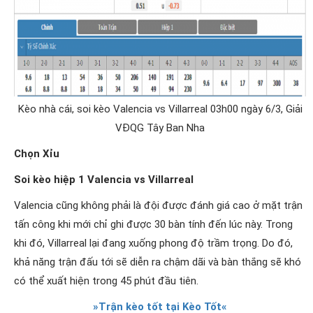
Kèo nhà cái, soi kèo Valencia vs Villarreal 03h00 ngày 6/3, Giải
VĐQG Tây Ban Nha
Chọn Xỉu
Soi kèo hiệp 1 Valencia vs Villarreal
Valencia cũng không phải là đội được đánh giá cao ở mặt trận
tấn công khi mới chỉ ghi được 30 bàn tính đến lúc này. Trong
khi đó, Villarreal lại đang xuống phong độ trầm trọng. Do đó,
khả năng trận đấu tới sẽ diễn ra chậm dãi và bàn thắng sẽ khó
có thể xuất hiện trong 45 phút đầu tiên.
»Trận kèo tốt tại Kèo Tốt«