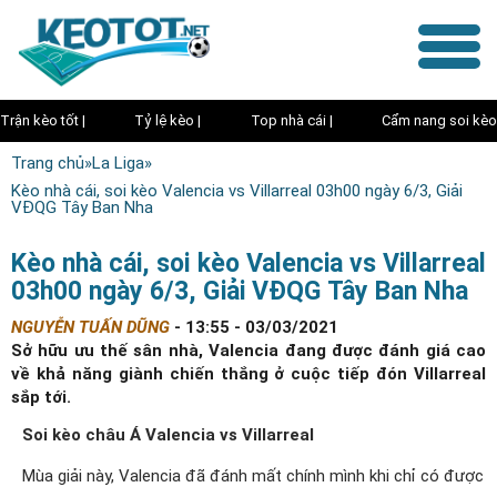
Trận kèo tốt |
Tỷ lệ kèo |
Top nhà cái |
Cẩm nang soi kèo
Trang chủ
»
La Liga
»
Kèo nhà cái, soi kèo Valencia vs Villarreal 03h00 ngày 6/3, Giải
VĐQG Tây Ban Nha
Kèo nhà cái, soi kèo Valencia vs Villarreal
03h00 ngày 6/3, Giải VĐQG Tây Ban Nha
NGUYỄN TUẤN DŨNG
-
13:55 - 03/03/2021
Sở hữu ưu thế sân nhà, Valencia đang được đánh giá cao
về khả năng giành chiến thắng ở cuộc tiếp đón Villarreal
sắp tới.
Soi kèo châu Á Valencia vs Villarreal
Mùa giải này, Valencia đã đánh mất chính mình khi chỉ có được