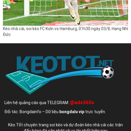
Kèo nhà cái, soi kèo FC Koln vs Hamburg, 01h30 ngày 03/8, Hạng Nhì
Đức
@ads365s
Liên hệ quảng cáo qua TELEGRAM:
Đối tác: Bongdainfo – Dữ liệu
bongdalu vip
trực tuyến.
Kèo Tốt chuyên trang soi kèo và dự đoán kèo nhà cái các trận
đấu bóng đá cập nhật và uy tín nhất hiện nay