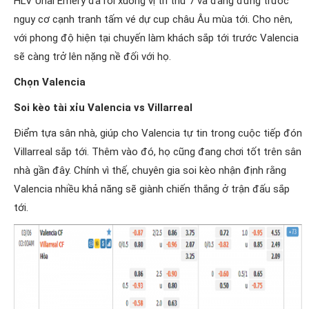
HLV Unai Emery đã rơi xuống vị trí thứ 7 và đang đứng trước
nguy cơ cạnh tranh tấm vé dự cup châu Âu mùa tới. Cho nên,
với phong độ hiện tại chuyến làm khách sắp tới trước Valencia
sẽ càng trở lên nặng nề đối với họ.
Chọn Valencia
Soi kèo tài xỉu Valencia vs Villarreal
Điểm tựa sân nhà, giúp cho Valencia tự tin trong cuộc tiếp đón
Villarreal sắp tới. Thêm vào đó, họ cũng đang chơi tốt trên sân
nhà gần đây. Chính vì thế, chuyên gia soi kèo nhận định rằng
Valencia nhiều khả năng sẽ giành chiến thắng ở trận đấu sắp
tới.