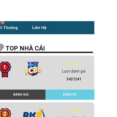
ổi Thưởng
Liên Hệ
TOP NHÀ CÁI
1
Lượt đánh giá
5421241
ĐÁNH GIÁ
ĐĂNG KÝ
2