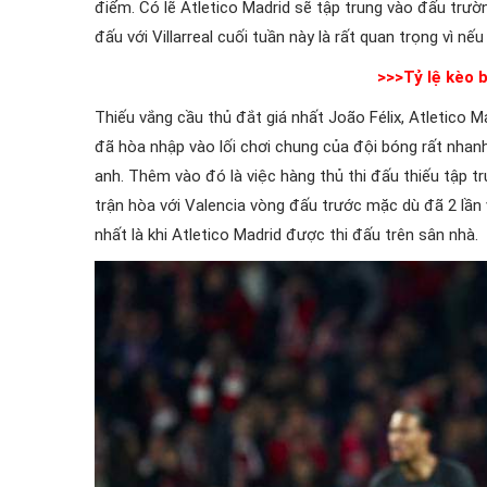
điểm. Có lẽ Atletico Madrid sẽ tập trung vào đấu trườ
đấu với Villarreal cuối tuần này là rất quan trọng vì nế
>>>Tỷ lệ kèo 
Thiếu vắng cầu thủ đắt giá nhất João Félix, Atletico 
đã hòa nhập vào lối chơi chung của đội bóng rất nhan
anh. Thêm vào đó là việc hàng thủ thi đấu thiếu tập tr
trận hòa với Valencia vòng đấu trước mặc dù đã 2 lần v
nhất là khi Atletico Madrid được thi đấu trên sân nhà.