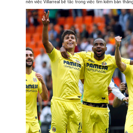
nên việc Villarreal bế tắc trong việc tìm kiếm bàn thắn