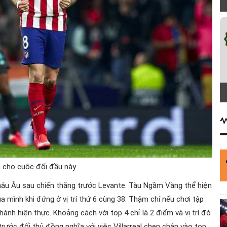
in cho cuộc đối đầu này
châu Âu sau chiến thắng trước Levante. Tàu Ngầm Vàng thể hiện
a mình khi đứng ở vị trí thứ 6 cùng 38. Thậm chí nếu chơi tập
nh hiện thực. Khoảng cách với top 4 chỉ là 2 điểm và vị trí đó
rước đối thủ đồng nghĩa với việc Villarreal chen chân vào top