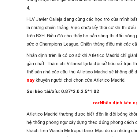
4.
HLV Javier Calleja đang cùng các học trò của mình bất 
là những chiến thắng. Việc chớp lấy thời cơ khi thi đấu
trên BXH. Điều đó cho thấy họ sẵn sàng thi đấu sòng p
sức ở Champions League. Chiến thắng điều mà các cầu 
Nhận định trên là có cơ sở khi Atletico Madrid chỉ giàn
gần nhất. Thậm chí Villareal lại là đội sở hữu số trận t
thế sân nhà các cầu thủ Atletico Madrid sẽ không dễ
nay
khuyên người chơi chọn cửa Atletico Madrid.
Soi kèo tài/xỉu: 0.87*2.0.2.5*1.02
>>>Nhận định kèo ng
Atletico Madrid thường được biết đến là đội bóng khô
hệ thống phòng ngự xây dựng theo đúng phong cách củ
khách trên Wanda Metropolitano. Mặc dù có những chi