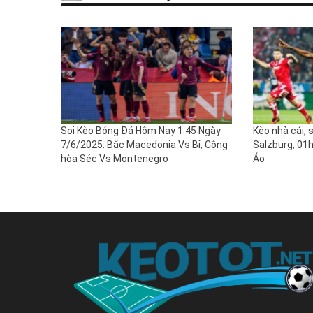
Soi Kèo Bóng Đá Hôm Nay 1:45 Ngày
Kèo nhà cái, 
7/6/2025: Bắc Macedonia Vs Bỉ, Cộng
Salzburg, 01
hòa Séc Vs Montenegro
Áo