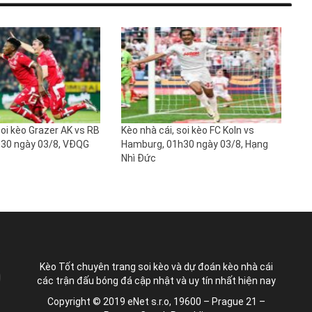
soi kèo Grazer AK vs RB
Kèo nhà cái, soi kèo FC Koln vs
h30 ngày 03/8, VĐQG
Hamburg, 01h30 ngày 03/8, Hạng
Nhì Đức
Kèo Tốt chuyên trang soi kèo và dự đoán kèo nhà cái
các trận đấu bóng đá cập nhật và uy tín nhất hiện nay
Copyright © 2019 eNet s.r.o, 19600 – Prague 21 –