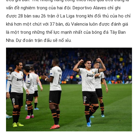
vấn đề nghiêm trọng của hai đội. Deportivo Alaves chỉ ghi
được 28 bàn sau 26 trận ở La Liga trong khi đối thủ của họ chỉ
khá hơn một chút với 37 bàn, dù Valencia luôn được đánh giá
là một trong những thế lực mạnh nhất của bóng đá Tây Ban
Nha. Dự đoán trận đấu sẽ nổ xỉu.