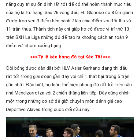
năng duy trì sự ổn định rất tốt để có thể hoàn thành mục tiêu
của họ là trụ hạng. Sau 26 vòng đấu, EL Glorioso có 8 lần giành
được trọn vẹn 3 điểm bên cạnh 7 lần chia điểm với đối thủ và
11 trận thua. Thành tích này chỉ giúp họ có được vị trí thứ 13
trên BXH La Liga những đủ để tạo ra khoảng cách an toàn 9
điểm với nhóm xuống hạng.
>>>Tỷ lệ kèo bóng đá tại Kèo Tốt<<<
Đội bóng được dẫn dắt bởi HLV Asier Garitano đang thi đấu
rất tốt trong giai đoạn gần đây với chỉ 1 thất bại trong 5 trận
gần nhất. Đặc biệt, họ luôn thể hiện phong độ rất tốt trên sân
nhà Mendizorrotza với 2 chiến thắng liên tiếp. Đây cũng chính
một trong những cơ sở để giới chuyên môn đánh giá cao
Deportivo Alaves trong cuộc đối đầu này.