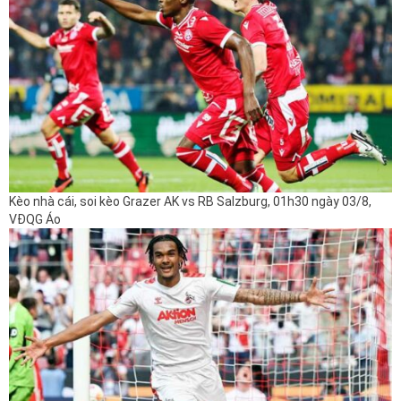
Kèo nhà cái, soi kèo Grazer AK vs RB Salzburg, 01h30 ngày 03/8,
VĐQG Áo