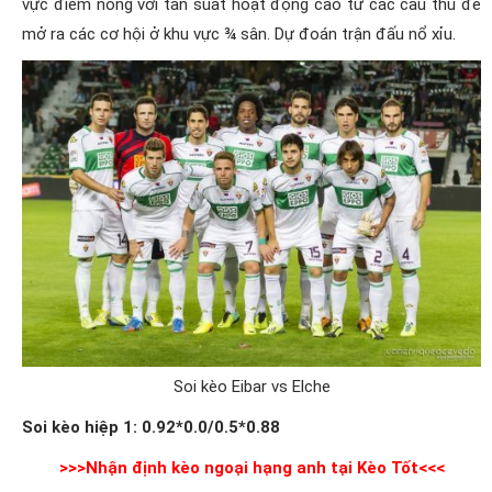
vực điểm nóng với tần suất hoạt động cao từ các cầu thủ để
mở ra các cơ hội ở khu vực ¾ sân. Dự đoán trận đấu nổ xỉu.
Soi kèo Eibar vs Elche
Soi kèo hiệp 1: 0.92*0.0/0.5*0.88
>>>Nhận định kèo ngoại hạng anh tại Kèo Tốt<<<