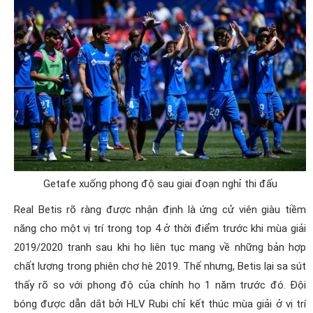
Getafe xuống phong độ sau giai đoạn nghỉ thi đấu
Real Betis rõ ràng được nhận định là ứng cử viên giàu tiềm
năng cho một vị trí trong top 4 ở thời điểm trước khi mùa giải
2019/2020 tranh sau khi họ liên tục mang về những bản hợp
chất lượng trong phiên chợ hè 2019. Thế nhưng, Betis lại sa sút
thấy rõ so với phong độ của chính họ 1 năm trước đó. Đội
bóng được dẫn dắt bởi HLV Rubi chỉ kết thúc mùa giải ở vị trí