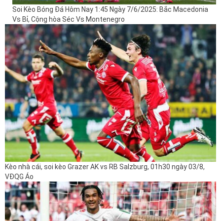
Soi Kèo Bóng Đá Hôm Nay 1:45 Ngày 7/6/2025: Bắc Macedonia
Vs Bỉ, Cộng hòa Séc Vs Montenegro
Kèo nhà cái, soi kèo Grazer AK vs RB Salzburg, 01h30 ngày 03/8,
VĐQG Áo