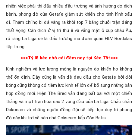
nhiên việc phải thi đấu nhiều đấu trường và ảnh hưởng do dịch
bệnh, phong độ của Getafe giảm sút khiến cho tình hình xấu
đi. Thậm chí họ bị đá văng ra khỏi top 7 bằng chuỗi trận đáng
thất vọng. Cán đích ở vị trí thứ 8 và vắng mặt ở cup châu Âu,
rõ ràng La Liga sẽ là đấu trường mà đoàn quân HLV Bordalas
tập trung.
>>>Tỷ lệ kèo nhà cái đêm nay tại Kèo Tốt<<<
Kinh nghiệm và lực lượng mỏng là nguyên do khiến họ không
thể ổn định. Đây cũng là vấn đề đau đầu cho Getafe bởi đội
bóng cũng không có tiềm lực kinh tế lớn để bổ sung những bản
hợp đồng mới. Hiện The Bred vẫn đang bất bại với một chiến
thắng và một trận hòa sau 2 vòng đầu của La Liga. Chắc chắn
Dakonam và những người đồng đội sẽ tiếp tục duy trì phong
độ này khi trở về sân nhà Coliseum tiếp đón Betis.