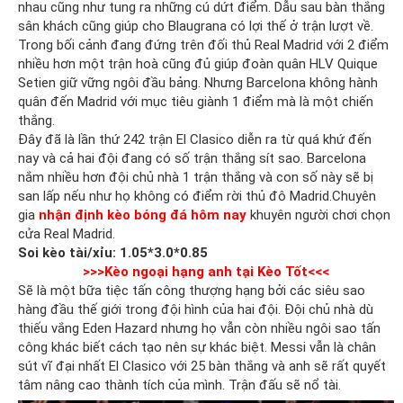
nhau cũng như tung ra những cú dứt điểm. Dẫu sau bàn thắng
sân khách cũng giúp cho Blaugrana có lợi thế ở trận lượt về.
Trong bối cảnh đang đứng trên đối thủ Real Madrid với 2 điểm
nhiều hơn một trận hoà cũng đủ giúp đoàn quân HLV Quique
Setien giữ vững ngôi đầu bảng. Nhưng Barcelona không hành
quân đến Madrid với mục tiêu giành 1 điểm mà là một chiến
thắng.
Đây đã là lần thứ 242 trận El Clasico diễn ra từ quá khứ đến
nay và cả hai đội đang có số trận thắng sít sao. Barcelona
nắm nhiều hơn đội chủ nhà 1 trận thắng và con số này sẽ bị
san lấp nếu như họ không có điểm rời thủ đô Madrid.Chuyên
gia
nhận định kèo bóng đá hôm nay
khuyên người chơi chọn
cửa Real Madrid.
Soi kèo tài/xỉu: 1.05*3.0*0.85
>>>Kèo ngoại hạng anh tại Kèo Tốt<<<
Sẽ là một bữa tiệc tấn công thượng hạng bởi các siêu sao
hàng đầu thế giới trong đội hình của hai đội. Đội chủ nhà dù
thiếu vắng Eden Hazard nhưng họ vẫn còn nhiều ngôi sao tấn
công khác biết cách tạo nên sự khác biệt. Messi vẫn là chân
sút vĩ đại nhất El Clasico với 25 bàn thắng và anh sẽ rất quyết
tâm nâng cao thành tích của mình. Trận đấu sẽ nổ tài.