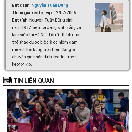
Bút danh:
Nguyễn Tuấn Dũng
Tham gia keotot.vip:
12/07/2006
Bút tính:
Nguyễn Tuấn Dũng sinh
năm 1987 hiện tôi đang sinh sống và
làm việc tại Hà Nội. Tôi rất thích chơi
thể thao được biệt là có niềm đam
mê với trái bóng tròn hiện đang là
chuyên gia nhận đinh kèo tại trang
keotot.vip.
TIN LIÊN QUAN