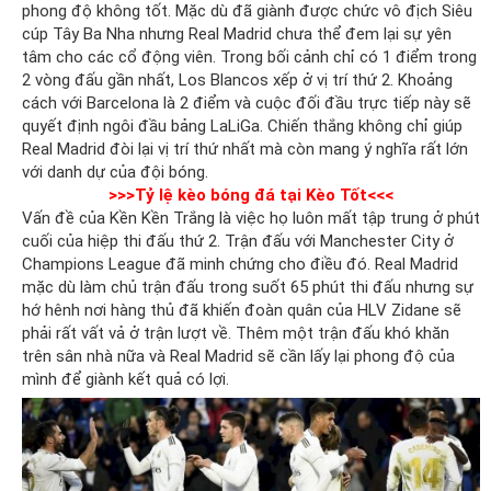
phong độ không tốt. Mặc dù đã giành được chức vô địch Siêu
cúp Tây Ba Nha nhưng Real Madrid chưa thể đem lại sự yên
tâm cho các cổ động viên. Trong bối cảnh chỉ có 1 điểm trong
2 vòng đấu gần nhất, Los Blancos xếp ở vị trí thứ 2. Khoảng
cách với Barcelona là 2 điểm và cuộc đối đầu trực tiếp này sẽ
quyết định ngôi đầu bảng LaLiGa. Chiến thắng không chỉ giúp
Real Madrid đòi lại vị trí thứ nhất mà còn mang ý nghĩa rất lớn
với danh dự của đội bóng.
>>>Tỷ lệ kèo bóng đá tại Kèo Tốt<<<
Vấn đề của Kền Kền Trắng là việc họ luôn mất tập trung ở phút
cuối của hiệp thi đấu thứ 2. Trận đấu với Manchester City ở
Champions League đã minh chứng cho điều đó. Real Madrid
mặc dù làm chủ trận đấu trong suốt 65 phút thi đấu nhưng sự
hớ hênh nơi hàng thủ đã khiến đoàn quân của HLV Zidane sẽ
phải rất vất vả ở trận lượt về. Thêm một trận đấu khó khăn
trên sân nhà nữa và Real Madrid sẽ cần lấy lại phong độ của
mình để giành kết quả có lợi.