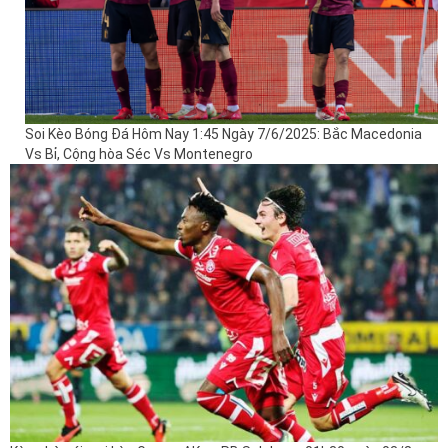
Soi Kèo Bóng Đá Hôm Nay 1:45 Ngày 7/6/2025: Bắc Macedonia
Vs Bỉ, Cộng hòa Séc Vs Montenegro