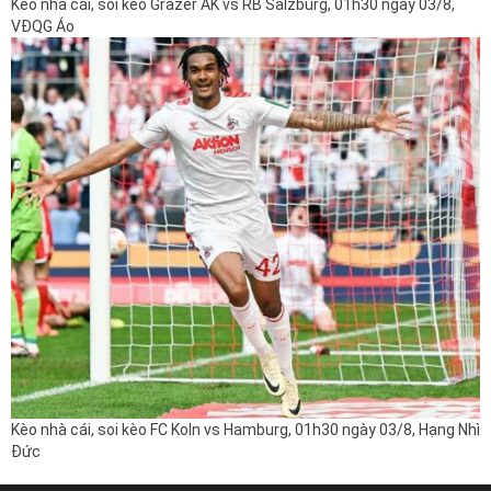
Kèo nhà cái, soi kèo Grazer AK vs RB Salzburg, 01h30 ngày 03/8,
VĐQG Áo
Kèo nhà cái, soi kèo FC Koln vs Hamburg, 01h30 ngày 03/8, Hạng Nhì
Đức