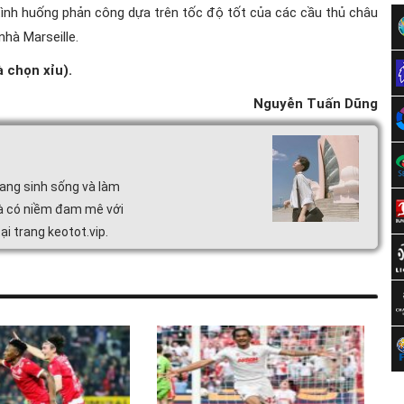
ình huống phản công dựa trên tốc độ tốt của các cầu thủ châu
nhà Marseille.
à chọn xỉu).
Nguyễn Tuấn Dũng
ang sinh sống và làm
 là có niềm đam mê với
ại trang keotot.vip.