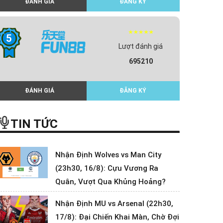
ĐÁNH GIÁ
ĐĂNG KÝ
5
Lượt đánh giá
695210
ĐÁNH GIÁ
ĐĂNG KÝ
TIN TỨC
Nhận Định Wolves vs Man City
(23h30, 16/8): Cựu Vương Ra
Quân, Vượt Qua Khủng Hoảng?
Nhận Định MU vs Arsenal (22h30,
17/8): Đại Chiến Khai Màn, Chờ Đợi