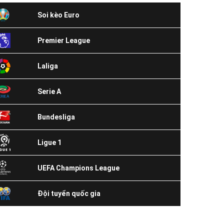
Soi kèo Euro
Premier League
Laliga
Serie A
Bundesliga
Ligue 1
UEFA Champions League
Đội tuyển quốc gia