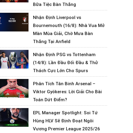
Bữa Tiệc Bàn Thắng
Nhận Định Liverpool vs
Bournemouth (16/8): Nhà Vua Mở
Màn Mùa Giải, Chờ Mưa Bàn
Thắng Tại Anfield
Nhận Định PSG vs Tottenham
(14/8): Lần Đầu Đối Đầu & Thử
Thách Cực Lớn Cho Spurs
Phân Tích Tân Binh Arsenal –
Viktor Gyökeres: Lời Giải Cho Bài
Toán Dứt Điểm?
EPL Manager Spotlight: Soi Tứ
Hùng HLV Sẽ Định Đoạt Ngôi
Vương Premier League 2025/26