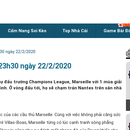
Cẩm Nang Soi Kèo
Top Nhà Cái
Game Bài Đ
h30 ngày 22/2/2020
c 23h30 ngày 22/2/2020
dự đấu trường Champions League, Marseille với 1 mùa giải
mình. Ở vòng đấu tới, họ sẽ chạm trán Nantes trên sân nhà
c của các cầu thủ Marseille. Cùng với việc không phải căng sức
é Villas-Boas, Marseille từng có lúc cạnh tranh sòng phẳng