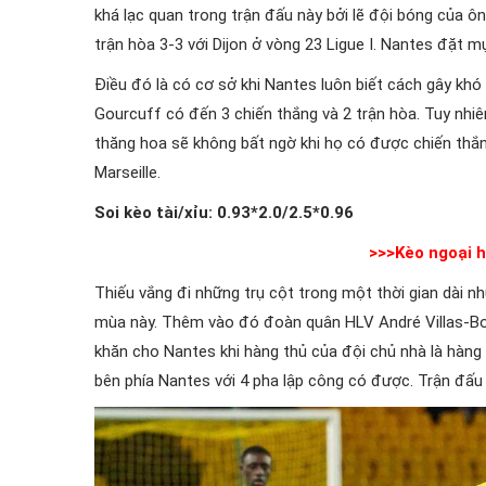
khá lạc quan trong trận đấu này bởi lẽ đội bóng của ô
trận hòa 3-3 với Dijon ở vòng 23 Ligue I. Nantes đặt mục
Điều đó là có cơ sở khi Nantes luôn biết cách gây khó
Gourcuff có đến 3 chiến thắng và 2 trận hòa. Tuy nhi
thăng hoa sẽ không bất ngờ khi họ có được chiến thắ
Marseille.
Soi kèo tài/xỉu: 0.93*2.0/2.5*0.96
>>>Kèo ngoại h
Thiếu vắng đi những trụ cột trong một thời gian dài n
mùa này. Thêm vào đó đoàn quân HLV André Villas-Boa
khăn cho Nantes khi hàng thủ của đội chủ nhà là hàng th
bên phía Nantes với 4 pha lập công có được. Trận đấu 