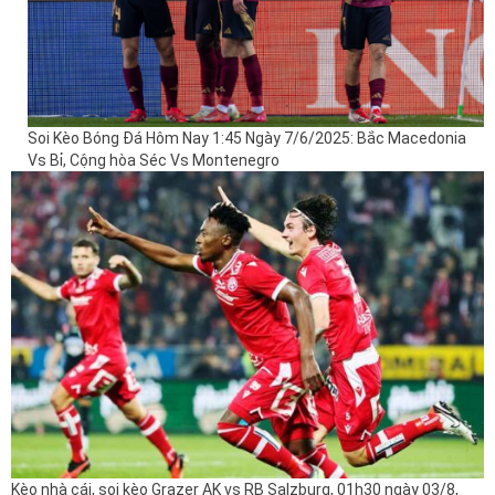
Soi Kèo Bóng Đá Hôm Nay 1:45 Ngày 7/6/2025: Bắc Macedonia
Vs Bỉ, Cộng hòa Séc Vs Montenegro
Kèo nhà cái, soi kèo Grazer AK vs RB Salzburg, 01h30 ngày 03/8,