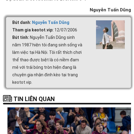
Nguyễn Tuấn Dũng
Bút danh:
Nguyễn Tuấn Dũng
Tham gia keotot.vip:
12/07/2006
Bút tính:
Nguyễn Tuấn Dũng sinh
năm 1987 hiện tôi đang sinh sống và
làm việc tại Hà Nội. Tôi rất thích chơi
thể thao được biệt là có niềm đam
mê với trái bóng tròn hiện đang là
chuyên gia nhận đinh kèo tại trang
keotot.vip.
TIN LIÊN QUAN