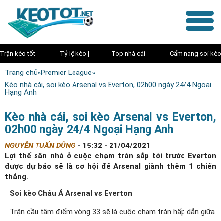
Trận kèo tốt |
Tỷ lệ kèo |
Top nhà cái |
Cẩm nang soi kèo
Trang chủ
»
Premier League
»
Kèo nhà cái, soi kèo Arsenal vs Everton, 02h00 ngày 24/4 Ngoại
Hạng Anh
Kèo nhà cái, soi kèo Arsenal vs Everton,
02h00 ngày 24/4 Ngoại Hạng Anh
NGUYỄN TUẤN DŨNG
-
15:32 - 21/04/2021
Lợi thế sân nhà ở cuộc chạm trán sắp tới trước Everton
được dự báo sẽ là cơ hội để Arsenal giành thêm 1 chiến
thắng.
Soi kèo Châu Á Arsenal vs Everton
Trận cầu tâm điểm vòng 33 sẽ là cuộc chạm trán hấp dẫn giữa