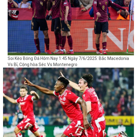
Soi Kèo Bóng Đá Hôm Nay 1:45 Ngày 7/6/2025: Bắc Macedonia
Vs Bỉ, Cộng hòa Séc Vs Montenegro