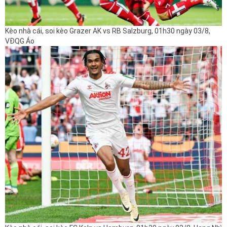
Kèo nhà cái, soi kèo Grazer AK vs RB Salzburg, 01h30 ngày 03/8,
VĐQG Áo