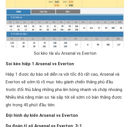
Soi kèo tài xỉu Arsenal vs Everton
Soi kèo hiệp 1 Arsenal vs Everton
Hiệp 1 được dự báo sẽ diễn ra với tốc độ rất cao, Arsenal và
Everton sẽ sớm lộ rõ mục tiêu giành chiến thắng phủ đầu
trước đối thủ bằng những pha lên bóng nhanh và chớp nhoáng.
Nhiều khả năng màn so tài sắp tới sẽ sớm có bàn thắng được
ghi trong 45 phút đầu tiên.
Đội hình dự kiến Arsenal vs Everton
Dự đoán tỉ số Arsenal vs Everton: 3-1