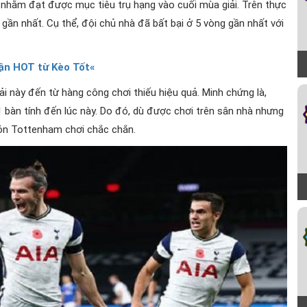
 nhằm đạt được mục tiêu trụ hạng vào cuối mùa giải. Trên thực
gần nhất. Cụ thể, đội chủ nhà đã bất bại ở 5 vòng gần nhất với
rận HOT từ Kèo Tốt«
i này đến từ hàng công chơi thiếu hiệu quả. Minh chứng là,
 bàn tính đến lúc này. Do đó, dù được chơi trên sân nhà nhưng
đón Tottenham chơi chắc chắn.