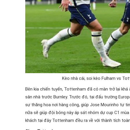
Kèo nhà cái, soi kèo Fulham vs To
Bên kia chiến tuyến, Tottenham đã có màn trở lại khá 
sân nhà trước Burnley. Trước đó, tại đấu trường Euro
sự thăng hoa nơi hàng công, giúp Jose Mourinho tự ti
nữa sẽ giúp đội bóng này áp sát nhóm dự cup C1 mùa tớ
khách tại đây Tottenham đều ra về với thành tích toàn