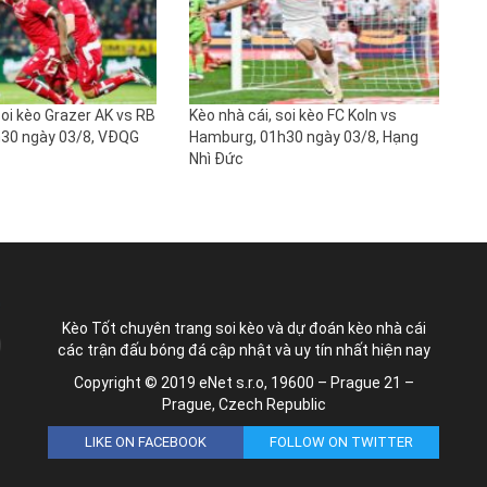
soi kèo Grazer AK vs RB
Kèo nhà cái, soi kèo FC Koln vs
h30 ngày 03/8, VĐQG
Hamburg, 01h30 ngày 03/8, Hạng
Nhì Đức
Kèo Tốt chuyên trang soi kèo và dự đoán kèo nhà cái
các trận đấu bóng đá cập nhật và uy tín nhất hiện nay
Copyright © 2019 eNet s.r.o, 19600 – Prague 21 –
Prague, Czech Republic
LIKE ON FACEBOOK
FOLLOW ON TWITTER
.