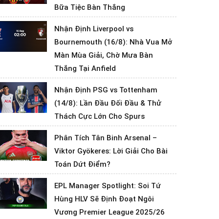
Bữa Tiệc Bàn Thắng
Nhận Định Liverpool vs
Bournemouth (16/8): Nhà Vua Mở
Màn Mùa Giải, Chờ Mưa Bàn
Thắng Tại Anfield
Nhận Định PSG vs Tottenham
(14/8): Lần Đầu Đối Đầu & Thử
Thách Cực Lớn Cho Spurs
Phân Tích Tân Binh Arsenal –
Viktor Gyökeres: Lời Giải Cho Bài
Toán Dứt Điểm?
EPL Manager Spotlight: Soi Tứ
Hùng HLV Sẽ Định Đoạt Ngôi
Vương Premier League 2025/26