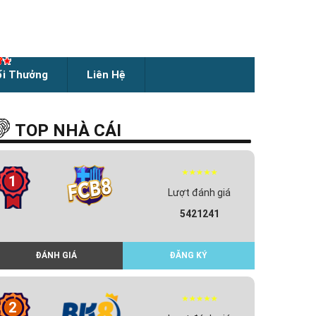
ổi Thưởng
Liên Hệ
TOP NHÀ CÁI
1
Lượt đánh giá
5421241
ĐÁNH GIÁ
ĐĂNG KÝ
2