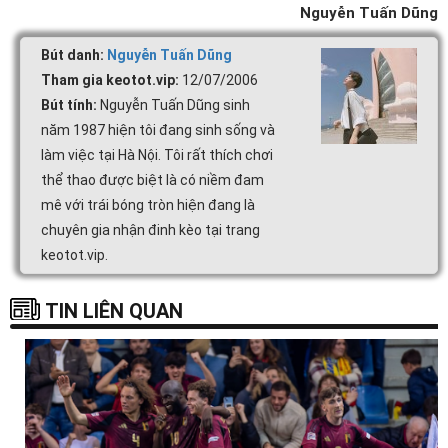
Nguyễn Tuấn Dũng
Bút danh:
Nguyễn Tuấn Dũng
Tham gia keotot.vip:
12/07/2006
Bút tính:
Nguyễn Tuấn Dũng sinh
năm 1987 hiện tôi đang sinh sống và
làm việc tại Hà Nội. Tôi rất thích chơi
thể thao được biệt là có niềm đam
mê với trái bóng tròn hiện đang là
chuyên gia nhận đinh kèo tại trang
keotot.vip.
TIN LIÊN QUAN