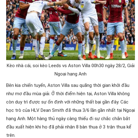
Kèo nhà cái, soi kèo Leeds vs Aston Villa 00h30 ngày 28/2, Giải
Ngoại hạng Anh
Bên kia chiến tuyến, Aston Villa sau quãng thời gian khởi đầu
như mơ đầu mùa giải. Ở thời điểm hiện tại, Aston Villa không
còn duy trì được sự ổn định với những thất bại gần đây. Các
học trò của HLV Dean Smith đã thua 3/6 lần gần nhất tại Ngoại
hạng Anh. Một hàng thủ ngày càng thiếu đi sự chắc chắn bắt
đầu xuất hiện khi họ đã phải nhận 8 bàn thua ở 3 trận thua kể
trên.