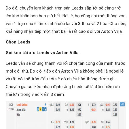
Do đó, chuyến làm khách trên sân Leeds sắp tới sẽ càng trở
lên khó khăn hơn bao giờ hết. Bởi lẽ, họ cũng chỉ mới thắng vỏn
vẹn 1 trận sau 6 lần xa nhà còn lại với 3 thua và 2 hòa. Cho nên,
khả năng nhận tiếp một thất bại là rất cao đối với Aston Villa.
Chọn Leeds
Soi kèo tài xỉu Leeds vs Aston Villa
Leeds vẫn sẽ chung thành với lối chơi tấn công của mình trước
mọi đối thủ. Do đó, tiếp đón Aston Villa không phải là ngoại lệ
và rất có thể trận đấu tới sẽ có nhiều bàn thắng được ghi.
Chuyên gia soi kèo nhận định rằng Leeds sẽ là đội chiếm ưu
thế lớn trong việc kiếm 3 điểm.