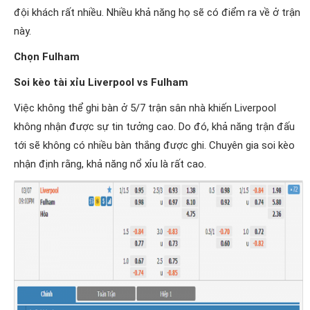
đội khách rất nhiều. Nhiều khả năng họ sẽ có điểm ra về ở trận
này.
Chọn Fulham
Soi kèo tài xỉu Liverpool vs Fulham
Việc không thể ghi bàn ở 5/7 trận sân nhà khiến Liverpool
không nhận được sự tin tưởng cao. Do đó, khả năng trận đấu
tới sẽ không có nhiều bàn thắng được ghi. Chuyên gia soi kèo
nhận định rằng, khả năng nổ xỉu là rất cao.