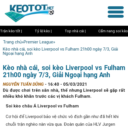
Trận kèo tốt |
Tỷ lệ kèo |
Top nhà cái |
Cẩm nang soi kèo
Trang chủ
»
Premier League
»
Kèo nhà cái, soi kèo Liverpool vs Fulham 21h00 ngày 7/3, Giải
Ngoại hạng Anh
Kèo nhà cái, soi kèo Liverpool vs Fulham
21h00 ngày 7/3, Giải Ngoại hạng Anh
NGUYỄN TUẤN DŨNG
-
16:40 - 05/03/2021
Dù được chơi trên sân nhà, thế nhưng Liverpool sẽ gặp rất
nhiều khó khăn trước các vị khách Fulham.
Soi kèo châu Á Liverpool vs Fulham
Cơ hội để Liverpool bảo vệ chức vô địch gần như đã hết khi
chuỗi trận nghèo nàn vừa qua. Đoàn quân của HLV Jurgen