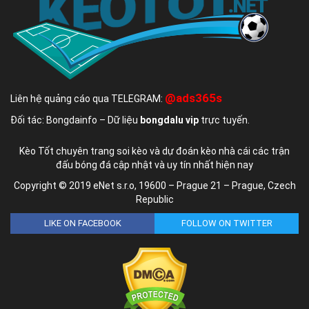
@ads365s
Liên hệ quảng cáo qua TELEGRAM:
Đối tác: Bongdainfo – Dữ liệu
bongdalu vip
trực tuyến.
Kèo Tốt chuyên trang soi kèo và dự đoán kèo nhà cái các trận
đấu bóng đá cập nhật và uy tín nhất hiện nay
Copyright © 2019 eNet s.r.o, 19600 – Prague 21 – Prague, Czech
Republic
LIKE ON FACEBOOK
FOLLOW ON TWITTER