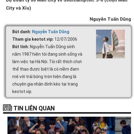
Dự đoán tỷ số Man City vs Southampton: 3-0 (chọn Man
City và Xỉu)
Nguyễn Tuấn Dũng
Bút danh:
Nguyễn Tuấn Dũng
Tham gia keotot.vip:
12/07/2006
Bút tính:
Nguyễn Tuấn Dũng sinh
năm 1987 hiện tôi đang sinh sống và
làm việc tại Hà Nội. Tôi rất thích chơi
thể thao được biệt là có niềm đam
mê với trái bóng tròn hiện đang là
chuyên gia nhận đinh kèo tại trang
keotot.vip.
TIN LIÊN QUAN