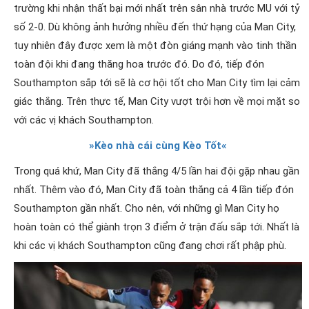
trường khi nhận thất bại mới nhất trên sân nhà trước MU với tỷ
số 2-0. Dù không ảnh hưởng nhiều đến thứ hạng của Man City,
tuy nhiên đây được xem là một đòn giáng mạnh vào tinh thần
toàn đội khi đang thăng hoa trước đó. Do đó, tiếp đón
Southampton sắp tới sẽ là cơ hội tốt cho Man City tìm lại cảm
giác thắng. Trên thực tế, Man City vượt trội hơn về mọi mặt so
với các vị khách Southampton.
»Kèo nhà cái cùng Kèo Tốt«
Trong quá khứ, Man City đã thắng 4/5 lần hai đội gặp nhau gần
nhất. Thêm vào đó, Man City đã toàn thắng cả 4 lần tiếp đón
Southampton gần nhất. Cho nên, với những gì Man City họ
hoàn toàn có thể giành trọn 3 điểm ở trận đấu sắp tới. Nhất là
khi các vị khách Southampton cũng đang chơi rất phập phù.