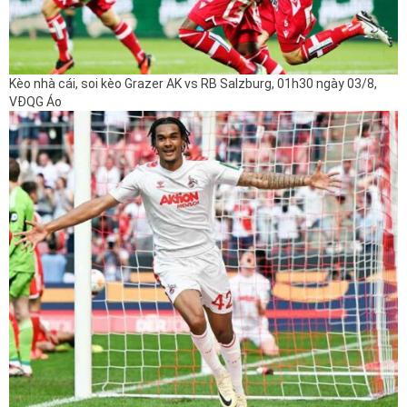
Kèo nhà cái, soi kèo Grazer AK vs RB Salzburg, 01h30 ngày 03/8,
VĐQG Áo