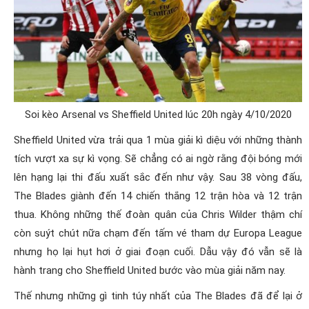
Soi kèo Arsenal vs Sheffield United lúc 20h ngày 4/10/2020
Sheffield United vừa trải qua 1 mùa giải kì diệu với những thành
tích vượt xa sự kì vọng. Sẽ chẳng có ai ngờ rằng đội bóng mới
lên hạng lại thi đấu xuất sắc đến như vậy. Sau 38 vòng đấu,
The Blades giành đến 14 chiến thắng 12 trận hòa và 12 trận
thua. Không những thế đoàn quân của Chris Wilder thậm chí
còn suýt chút nữa chạm đến tấm vé tham dự Europa League
nhưng họ lại hụt hơi ở giai đoạn cuối. Dẫu vậy đó vẫn sẽ là
hành trang cho Sheffield United bước vào mùa giải năm nay.
Thế nhưng những gì tinh túy nhất của The Blades đã để lại ở