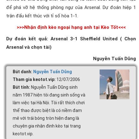
để phá vỡ hệ thống phòng ngự của Arsenal. Dự đoán hiệp 1
trận đấu kết thúc với tỉ số hòa 1-1.
>>>Nhận định kèo ngoại hạng anh tại Kèo Tốt<<<
Dự đoán kết quả: Arsenal 3-1 Sheffield United ( Chọn
Arsenal và chọn tài)
Nguyễn Tuấn Dũng
Bút danh:
Nguyễn Tuấn Dũng
Tham gia keotot.vip:
12/07/2006
Bút tính:
Nguyễn Tuấn Dũng sinh
năm 1987 hiện tôi đang sinh sống và
làm việc tại Hà Nội. Tôi rất thích chơi
thể thao được biệt là có niềm đam
mê với trái bóng tròn hiện đang là
chuyên gia nhận đinh kèo tại trang
keotot.vip.