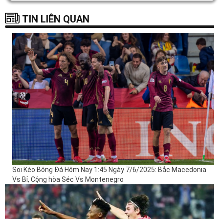
TIN LIÊN QUAN
Soi Kèo Bóng Đá Hôm Nay 1:45 Ngày 7/6/2025: Bắc Macedonia
Vs Bỉ, Cộng hòa Séc Vs Montenegro