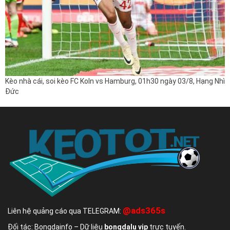
Kèo nhà cái, soi kèo FC Koln vs Hamburg, 01h30 ngày 03/8, Hạng Nhì
Đức
@ads365s
Liên hệ quảng cáo qua TELEGRAM:
Đối tác: Bongdainfo – Dữ liệu
bongdalu vip
trực tuyến.