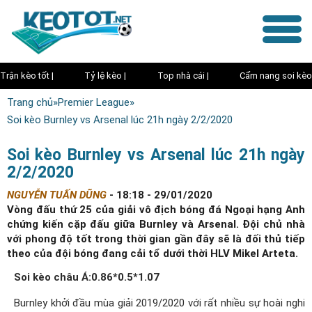
Trận kèo tốt |
Tỷ lệ kèo |
Top nhà cái |
Cẩm nang soi kèo
Trang chủ
»
Premier League
»
Soi kèo Burnley vs Arsenal lúc 21h ngày 2/2/2020
Soi kèo Burnley vs Arsenal lúc 21h ngày
2/2/2020
NGUYỄN TUẤN DŨNG
-
18:18 - 29/01/2020
Vòng đấu thứ 25 của giải vô địch bóng đá Ngoại hạng Anh
chứng kiến cặp đấu giữa Burnley và Arsenal. Đội chủ nhà
với phong độ tốt trong thời gian gần đây sẽ là đối thủ tiếp
theo của đội bóng đang cải tổ dưới thời HLV Mikel Arteta.
Soi kèo châu Á:0.86*0.5*1.07
Burnley khởi đầu mùa giải 2019/2020 với rất nhiều sự hoài nghi