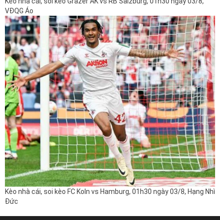
Kèo nhà cái, soi kèo Grazer AK vs RB Salzburg, 01h30 ngày 03/8,
VĐQG Áo
Kèo nhà cái, soi kèo FC Koln vs Hamburg, 01h30 ngày 03/8, Hạng Nhì
Đức