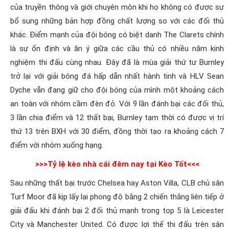
của truyền thông và giới chuyên môn khi họ không có được sự
bổ sung những bản hợp đồng chất lượng so với các đối thủ
khác. Điểm mạnh của đội bóng có biệt danh The Clarets chính
là sự ổn định và ăn ý giữa các cầu thủ có nhiều năm kinh
nghiệm thi đấu cùng nhau. Đây đã là mùa giải thứ tư Burnley
trở lại với giải bóng đá hấp dẫn nhất hành tinh và HLV Sean
Dyche vẫn đang giữ cho đội bóng của mình một khoảng cách
an toàn với nhóm cầm đèn đỏ. Với 9 lần đánh bại các đối thủ,
3 lần chia điểm và 12 thất bại, Burnley tạm thời có được vị trí
thứ 13 trên BXH với 30 điểm, đồng thời tạo ra khoảng cách 7
điểm với nhóm xuống hạng.
>>>Tỷ lệ kèo nhà cái đêm nay tại Kèo Tốt<<<
Sau những thất bại trước Chelsea hay Aston Villa, CLB chủ sân
Turf Moor đã kịp lấy lại phong độ bằng 2 chiến thắng liên tiếp ở
giải đấu khi đánh bại 2 đối thủ mạnh trong top 5 là Leicester
City và Manchester United. Có được lợi thế thi đấu trên sân