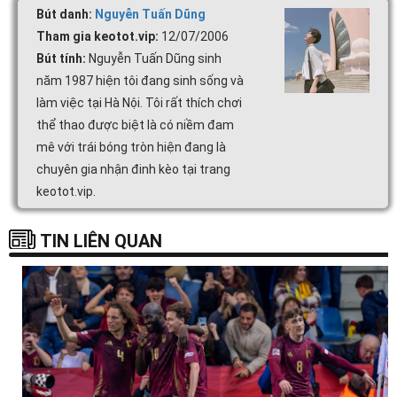
Bút danh:
Nguyễn Tuấn Dũng
Tham gia keotot.vip:
12/07/2006
Bút tính:
Nguyễn Tuấn Dũng sinh
năm 1987 hiện tôi đang sinh sống và
làm việc tại Hà Nội. Tôi rất thích chơi
thể thao được biệt là có niềm đam
mê với trái bóng tròn hiện đang là
chuyên gia nhận đinh kèo tại trang
keotot.vip.
TIN LIÊN QUAN