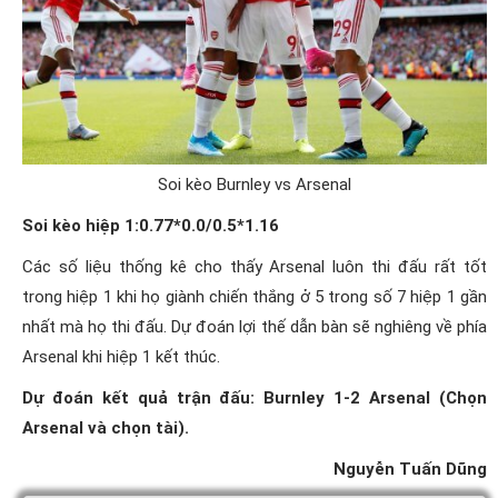
Soi kèo Burnley vs Arsenal
Soi kèo hiệp 1:0.77*0.0/0.5*1.16
Các số liệu thống kê cho thấy Arsenal luôn thi đấu rất tốt
trong hiệp 1 khi họ giành chiến thắng ở 5 trong số 7 hiệp 1 gần
nhất mà họ thi đấu. Dự đoán lợi thế dẫn bàn sẽ nghiêng về phía
Arsenal khi hiệp 1 kết thúc.
Dự đoán kết quả trận đấu: Burnley 1-2 Arsenal (Chọn
Arsenal và chọn tài).
Nguyễn Tuấn Dũng