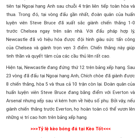
tiên tại Ngoại hạng Anh sau chuỗi 4 trận liên tiếp toàn hòa và
thua. Trong đó, tại vòng đấu gần nhất, đoàn quân của huấn
luyện viên Steve Bruce đã xuất sắc giành chiến thắng 1-0
trước Chelsea ngay trên sân nhà. Với đấu pháp hợp lý,
Newcastle đã vô hiệu hóa được đội hình giàu sức tấn công
của Chelsea và giành trọn vẹn 3 điểm. Chiến thắng này giúp
tinh thần và quyết tâm của các cầu thủ lên rất cao.
Hiện tại, Newcastle đang đứng thứ 12 trên bảng xếp hạng. Sau
23 vòng đã đấu tại Ngoại hạng Anh, Chích chòe đã giành được
8 chiến thắng, hòa 5 và thua cả 10 trận còn lại. Đoàn quân của
huấn luyện viên Steve Bruce đang bằng điểm với Everton và
Arsenal nhưng xếp sau vì kém hơn về hiệu số phụ. Bởi vậy, nếu
giành chiến thắng trước Everton, họ hoàn toàn có thể vươn lên
những vị trí cao hơn trên bảng xếp hạng.
>>>Tỷ lệ kèo bóng đá tại Kèo Tốt<<<