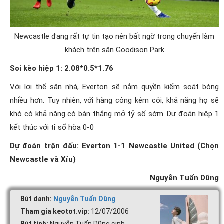
Newcastle đang rất tự tin tạo nên bất ngờ trong chuyến làm
khách trên sân Goodison Park
Soi kèo hiệp 1: 2.08*0.5*1.76
Với lợi thế sân nhà, Everton sẽ nắm quyền kiểm soát bóng
nhiều hơn. Tuy nhiên, với hàng công kém cỏi, khả năng họ sẽ
khó có khả năng có bàn thắng mở tỷ số sớm. Dự đoán hiệp 1
kết thúc với tỉ số hòa 0-0
Dự đoán trận đấu: Everton 1-1 Newcastle United (Chọn
Newcastle và Xỉu)
Nguyễn Tuấn Dũng
Bút danh:
Nguyễn Tuấn Dũng
Tham gia keotot.vip:
12/07/2006
Bút tính:
Nguyễn Tuấn Dũng sinh