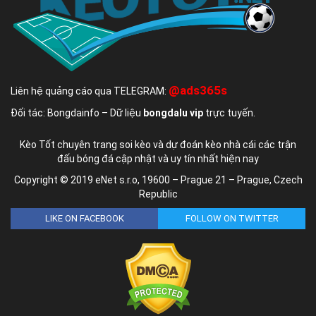
@ads365s
Liên hệ quảng cáo qua TELEGRAM:
Đối tác: Bongdainfo – Dữ liệu
bongdalu vip
trực tuyến.
Kèo Tốt chuyên trang soi kèo và dự đoán kèo nhà cái các trận
đấu bóng đá cập nhật và uy tín nhất hiện nay
Copyright © 2019 eNet s.r.o, 19600 – Prague 21 – Prague, Czech
Republic
LIKE ON FACEBOOK
FOLLOW ON TWITTER