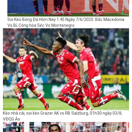
Soi Kèo Bóng Đá Hôm Nay 1:45 Ngày 7/6/2025: Bắc Macedonia
Vs Bỉ, Cộng hòa Séc Vs Montenegro
Kèo nhà cái, soi kèo Grazer AK vs RB Salzburg, 01h30 ngày 03/8,
VĐQG Áo