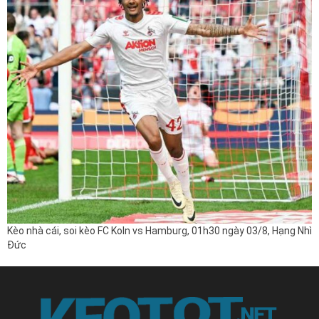
Kèo nhà cái, soi kèo FC Koln vs Hamburg, 01h30 ngày 03/8, Hạng Nhì
Đức