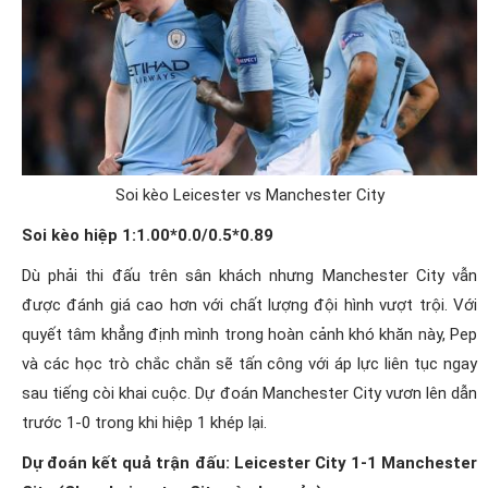
Soi kèo Leicester vs Manchester City
Soi kèo hiệp 1:1.00*0.0/0.5*0.89
Dù phải thi đấu trên sân khách nhưng Manchester City vẫn
được đánh giá cao hơn với chất lượng đội hình vượt trội. Với
quyết tâm khẳng định mình trong hoàn cảnh khó khăn này, Pep
và các học trò chắc chắn sẽ tấn công với áp lực liên tục ngay
sau tiếng còi khai cuộc. Dự đoán Manchester City vươn lên dẫn
trước 1-0 trong khi hiệp 1 khép lại.
Dự đoán kết quả trận đấu: Leicester City 1-1 Manchester