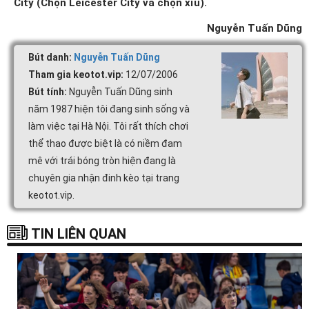
City (Chọn Leicester City và chọn xỉu).
Nguyễn Tuấn Dũng
Bút danh:
Nguyễn Tuấn Dũng
Tham gia keotot.vip:
12/07/2006
Bút tính:
Nguyễn Tuấn Dũng sinh
năm 1987 hiện tôi đang sinh sống và
làm việc tại Hà Nội. Tôi rất thích chơi
thể thao được biệt là có niềm đam
mê với trái bóng tròn hiện đang là
chuyên gia nhận đinh kèo tại trang
keotot.vip.
TIN LIÊN QUAN