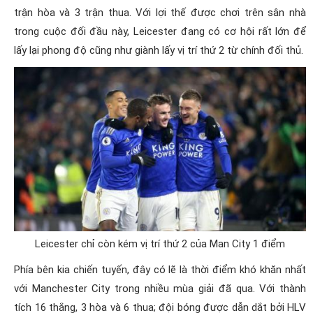
trận hòa và 3 trận thua. Với lợi thế được chơi trên sân nhà
trong cuộc đối đầu này, Leicester đang có cơ hội rất lớn để
lấy lại phong độ cũng như giành lấy vị trí thứ 2 từ chính đối thủ.
Leicester chỉ còn kém vị trí thứ 2 của Man City 1 điểm
Phía bên kia chiến tuyến, đây có lẽ là thời điểm khó khăn nhất
với Manchester City trong nhiều mùa giải đã qua. Với thành
tích 16 thắng, 3 hòa và 6 thua; đội bóng được dẫn dắt bởi HLV