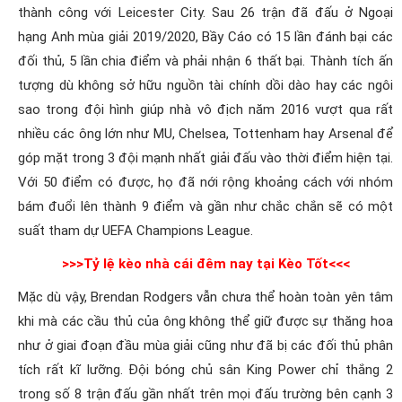
thành công với Leicester City. Sau 26 trận đã đấu ở Ngoại
hạng Anh mùa giải 2019/2020, Bầy Cáo có 15 lần đánh bại các
đối thủ, 5 lần chia điểm và phải nhận 6 thất bại. Thành tích ấn
tượng dù không sở hữu nguồn tài chính dồi dào hay các ngôi
sao trong đội hình giúp nhà vô địch năm 2016 vượt qua rất
nhiều các ông lớn như MU, Chelsea, Tottenham hay Arsenal để
góp mặt trong 3 đội mạnh nhất giải đấu vào thời điểm hiện tại.
Với 50 điểm có được, họ đã nới rộng khoảng cách với nhóm
bám đuổi lên thành 9 điểm và gần như chắc chắn sẽ có một
suất tham dự UEFA Champions League.
>>>Tỷ lệ kèo nhà cái đêm nay tại Kèo Tốt<<<
Mặc dù vậy, Brendan Rodgers vẫn chưa thể hoàn toàn yên tâm
khi mà các cầu thủ của ông không thể giữ được sự thăng hoa
như ở giai đoạn đầu mùa giải cũng như đã bị các đối thủ phân
tích rất kĩ lưỡng. Đội bóng chủ sân King Power chỉ thắng 2
trong số 8 trận đấu gần nhất trên mọi đấu trường bên cạnh 3