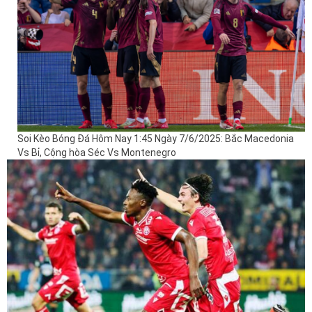
Soi Kèo Bóng Đá Hôm Nay 1:45 Ngày 7/6/2025: Bắc Macedonia
Vs Bỉ, Cộng hòa Séc Vs Montenegro