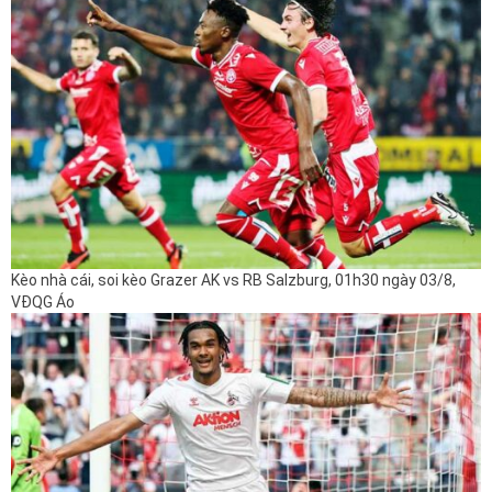
Kèo nhà cái, soi kèo Grazer AK vs RB Salzburg, 01h30 ngày 03/8,
VĐQG Áo