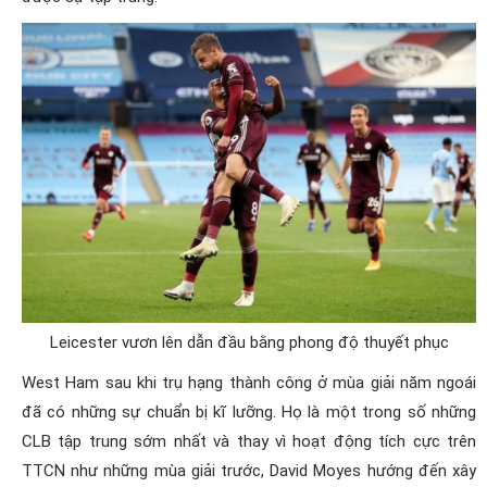
Leicester vươn lên dẫn đầu bằng phong độ thuyết phục
West Ham sau khi trụ hạng thành công ở mùa giải năm ngoái
đã có những sự chuẩn bị kĩ lưỡng. Họ là một trong số những
CLB tập trung sớm nhất và thay vì hoạt động tích cực trên
TTCN như những mùa giải trước, David Moyes hướng đến xây