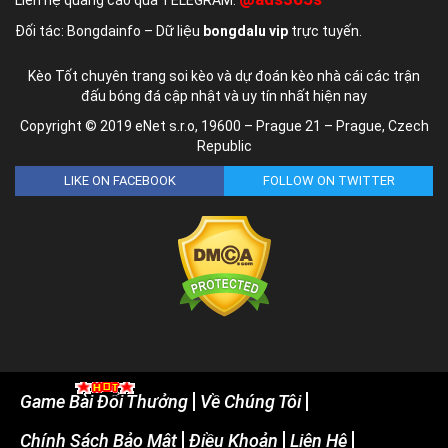
Liên hệ quảng cáo qua TELEGRAM:
Đối tác: Bongdainfo – Dữ liệu
bongdalu vip
trực tuyến.
Kèo Tốt chuyên trang soi kèo và dự đoán kèo nhà cái các trận
đấu bóng đá cập nhật và uy tín nhất hiện nay
Copyright © 2019 eNet s.r.o, 19600 – Prague 21 – Prague, Czech
Republic
LIKE ON FACEBOOK
FOLLOW ON TWITTER
Game Bài Đổi Thưởng
Về Chúng Tôi
Chính Sách Bảo Mật
Điều Khoản
Liên Hệ