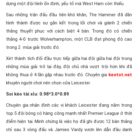
dựng một đội hình ổn định, yếu tố mà West Ham còn thiếu.
Sau những trận đấu đầu tiên khó khăn, The Hammer đã dần
hình thành được sự gắn kết trong lối chơi và giành 2 chiến
thắng thuyết phục với cách biệt 4 bàn. Trong đó có chiến
thắng 4-0 trước Wolverhampton, một CLB đạt phong độ cao
trong 2 mùa giải trước đó.
Xét thành tích đối đầu trực tiếp giữa hai đội giữa hai đội trong
những mùa giải trở lại đây, đội chủ nhà vượt trội hơn khi đã
không thua ở 4 lần gặp nhau trước đó.
Chuyên gia
keotot.net
khuyên người chơi nên chọn cửa Leicester.
Soi kèo tài xỉu: 0.98*3.0*0.89
Chuyên gia nhận định các vị khách Leicester đang nằm trong
top 5 đội bóng có hàng công mạnh nhất Premier League ở thời
điểm hiện tại. Minh chứng là việc họ đã ghi được 12 bàn thắng
chỉ sau 3 vòng đấu và Jamies Vardy vươn lên dẫn đầu danh