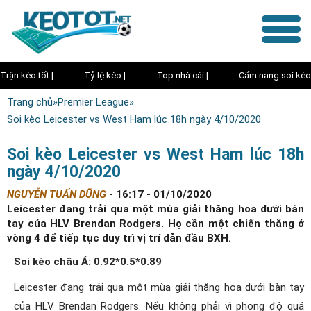
Trận kèo tốt |
Tỷ lệ kèo |
Top nhà cái |
Cẩm nang soi kèo
Trang chủ
»
Premier League
»
Soi kèo Leicester vs West Ham lúc 18h ngày 4/10/2020
Soi kèo Leicester vs West Ham lúc 18h
ngày 4/10/2020
NGUYỄN TUẤN DŨNG
-
16:17 - 01/10/2020
Leicester đang trải qua một mùa giải thăng hoa dưới bàn
tay của HLV Brendan Rodgers. Họ cần một chiến thắng ở
vòng 4 để tiếp tục duy trì vị trí dẫn đầu BXH.
Soi kèo châu Á: 0.92*0.5*0.89
Leicester đang trải qua một mùa giải thăng hoa dưới bàn tay
của HLV Brendan Rodgers. Nếu không phải vì phong độ quá