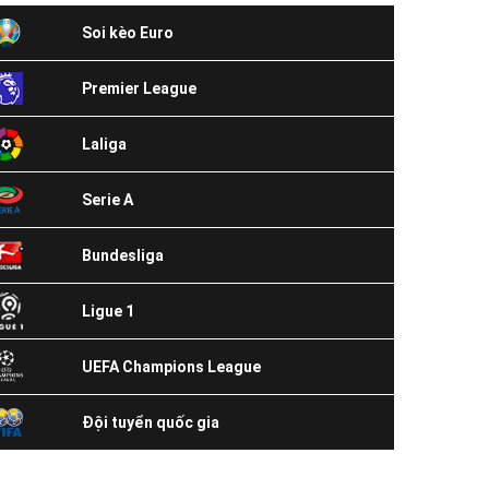
Soi kèo Euro
Premier League
Laliga
Serie A
Bundesliga
Ligue 1
UEFA Champions League
Đội tuyển quốc gia