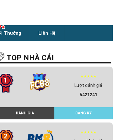
ổi Thưởng
Liên Hệ
TOP NHÀ CÁI
1
Lượt đánh giá
5421241
ĐÁNH GIÁ
ĐĂNG KÝ
2