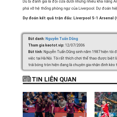
Dù bị đánh giá là đội cửa dưới nhưng nhiều khả năng A
phá vỡ hệ thống phòng ngự của Liverpool. Dự đoán hiệp
Dự đoán kết quả trận đấu:
Liverpool 5-1 Arsenal (
Bút danh:
Nguyễn Tuấn Dũng
Tham gia keotot.vip:
12/07/2006
Bút tính:
Nguyễn Tuấn Dũng sinh năm 1987 hiện tôi đ
việc tại Hà Nội. Tôi rất thích chơi thể thao được biệt
trái bóng tròn hiện đang là chuyên gia nhận đinh kèo t
TIN LIÊN QUAN