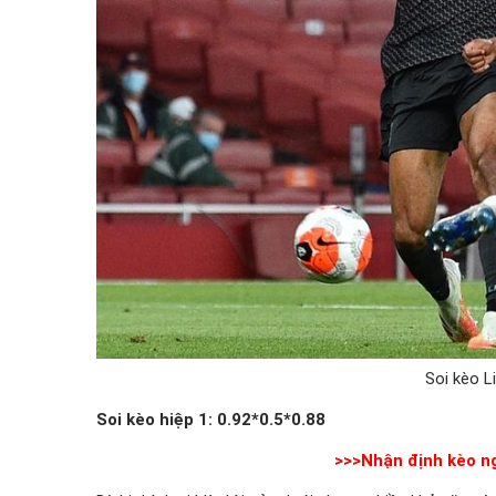
Soi kèo L
Soi kèo hiệp 1: 0.92*0.5*0.88
>>>Nhận định kèo ng