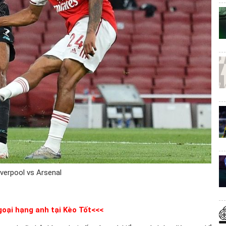
iverpool vs Arsenal
oại hạng anh tại Kèo Tốt<<<