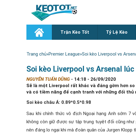
Trận Kèo Tốt
Tỷ Lệ Kèo
Trang chủ
»
Premier League
»
Soi kèo Liverpool vs Arsen
Soi kèo Liverpool vs Arsenal lú
NGUYỄN TUẤN DŨNG
-
14:18 - 26/09/2020
Sẽ là một Liverpool rất khác và đáng gờm hơn so v
và có tiềm năng để cạnh tranh với những đối thủ
Soi kèo châu Á: 0.89*0.5*0.98
Sau khi chính thức vô địch Ngoại hạng Anh sớm 7 v
không còn giữ được sự tập trung tuyệt đối cũng như 
nên đáng lo ngại khi mà đoàn quân của Jurgen Klopp th