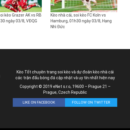
soi kèo Grazer AK vs RB
Kèo nhà cái, soi kèo FC Koln vs
h30 ngày 03/8, VĐQG
Hamburg, 01h30 ngày 03/8, Hạng
Nhì Đức
Kèo Tốt chuyên trang soi kèo và dự đoán kèo nhà cái
các trận đấu bóng đá cập nhật và uy tín nhất hiện nay
Copyright © 2019 eNet s.r.o, 19600 – Prague 21 –
Prague, Czech Republic
LIKE ON FACEBOOK
FOLLOW ON TWITTER
.