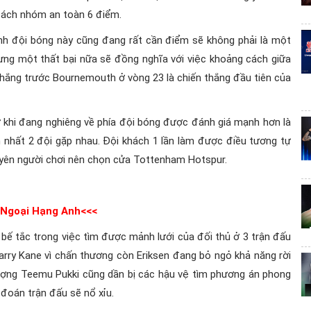
ã cách nhóm an toàn 6 điểm.
nh đội bóng này cũng đang rất cần điểm sẽ không phải là một
ưng một thất bại nữa sẽ đồng nghĩa với việc khoảng cách giữa
thắng trước Bournemouth ở vòng 23 là chiến thắng đầu tiên của
ờ khi đang nghiêng về phía đội bóng được đánh giá mạnh hơn là
 nhất 2 đội gặp nhau. Đội khách 1 lần làm được điều tương tự
yên người chơi nên chọn cửa Tottenham Hotspur.
 Ngoại Hạng Anh<<<
 bế tắc trong việc tìm được mảnh lưới của đối thủ ở 3 trận đấu
rry Kane vì chấn thương còn Eriksen đang bỏ ngỏ khả năng rời
tượng Teemu Pukki cũng dần bị các hậu vệ tìm phương án phong
 đoán trận đấu sẽ nổ xỉu.