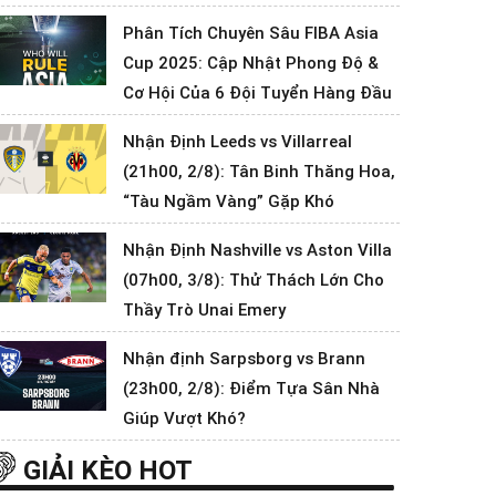
Phân Tích Chuyên Sâu FIBA Asia
Cup 2025: Cập Nhật Phong Độ &
Cơ Hội Của 6 Đội Tuyển Hàng Đầu
Nhận Định Leeds vs Villarreal
(21h00, 2/8): Tân Binh Thăng Hoa,
“Tàu Ngầm Vàng” Gặp Khó
Nhận Định Nashville vs Aston Villa
(07h00, 3/8): Thử Thách Lớn Cho
Thầy Trò Unai Emery
Nhận định Sarpsborg vs Brann
(23h00, 2/8): Điểm Tựa Sân Nhà
Giúp Vượt Khó?
GIẢI KÈO HOT