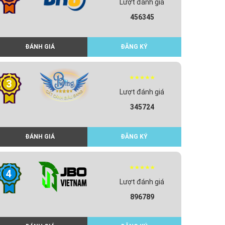
Lượt đánh giá
456345
ĐÁNH GIÁ
ĐĂNG KÝ
3
Lượt đánh giá
345724
ĐÁNH GIÁ
ĐĂNG KÝ
4
Lượt đánh giá
896789