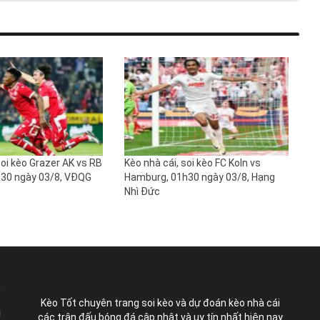
soi kèo Grazer AK vs RB
Kèo nhà cái, soi kèo FC Koln vs
h30 ngày 03/8, VĐQG
Hamburg, 01h30 ngày 03/8, Hạng
Nhì Đức
Kèo Tốt chuyên trang soi kèo và dự đoán kèo nhà cái
các trận đấu bóng đá cập nhật và uy tín nhất hiện nay