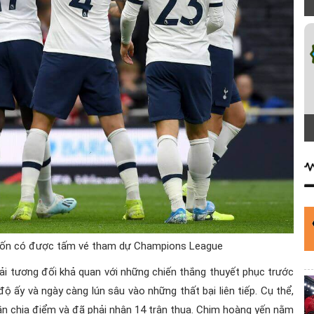
uốn có được tấm vé tham dự Champions League
iải tương đối khả quan với những chiến thắng thuyết phục trước
 ấy và ngày càng lún sâu vào những thất bại liên tiếp. Cụ thể,
lần chia điểm và đã phải nhận 14 trận thua. Chim hoàng yến nằm