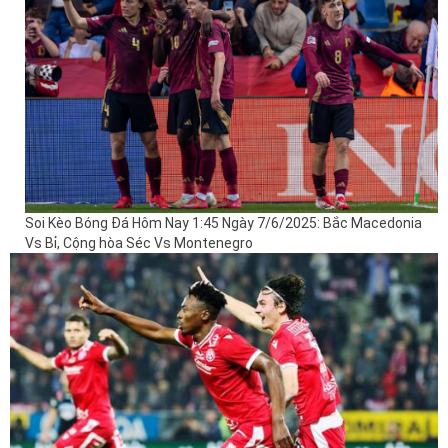
Soi Kèo Bóng Đá Hôm Nay 1:45 Ngày 7/6/2025: Bắc Macedonia
Vs Bỉ, Cộng hòa Séc Vs Montenegro