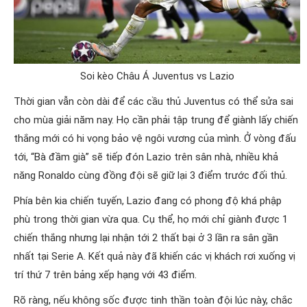
Soi kèo Châu Á Juventus vs Lazio
Thời gian vẫn còn dài để các cầu thủ Juventus có thể sửa sai
cho mùa giải năm nay. Họ cần phải tập trung để giành lấy chiến
thắng mới có hi vọng bảo vệ ngôi vương của mình. Ở vòng đấu
tới, “Bà đầm già” sẽ tiếp đón Lazio trên sân nhà, nhiều khả
năng Ronaldo cùng đồng đội sẽ giữ lại 3 điểm trước đối thủ.
Phía bên kia chiến tuyến, Lazio đang có phong độ khá phập
phù trong thời gian vừa qua. Cụ thể, họ mới chỉ giành được 1
chiến thắng nhưng lại nhận tới 2 thất bại ở 3 lần ra sân gần
nhất tại Serie A. Kết quả này đã khiến các vị khách rơi xuống vị
trí thứ 7 trên bảng xếp hạng với 43 điểm.
Rõ ràng, nếu không sốc được tinh thần toàn đội lúc này, chắc