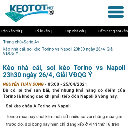
Trận kèo tốt |
Tỷ lệ kèo |
Top nhà cái |
Cẩm nang soi kèo
Trang chủ
»
Serie A
»
Kèo nhà cái, soi kèo Torino vs Napoli 23h30 ngày 26/4, Giải
VĐQG Ý
Kèo nhà cái, soi kèo Torino vs Napoli
23h30 ngày 26/4, Giải VĐQG Ý
NGUYỄN TUẤN DŨNG
-
05:00 - 25/04/2021
Dù có lợi thế sân bãi, thế nhưng khả năng có điểm của
Torino là không cao khi phải tiếp đón Napoli ở vòng này.
Soi kèo châu Á Torino vs Napoli
Torino mùa này chơi kém hơn rất nhiều so với những mùa giải
trước đó, đội bóng này hiện chỉ đang xếp ở vị trí thứ 16 trên