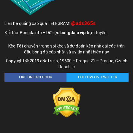
@ads365s
Liên hệ quảng cáo qua TELEGRAM:
Đối tác: Bongdainfo – Dữ liệu
bongdalu vip
trực tuyến.
Kèo Tốt chuyên trang soi kèo và dự đoán kèo nhà cái các trận
đấu bóng đá cập nhật và uy tín nhất hiện nay
Copyright © 2019 eNet s.r.o, 19600 – Prague 21 – Prague, Czech
Republic
LIKE ON FACEBOOK
FOLLOW ON TWITTER