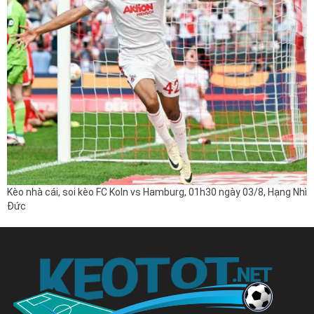
Kèo nhà cái, soi kèo FC Koln vs Hamburg, 01h30 ngày 03/8, Hạng Nhì
Đức