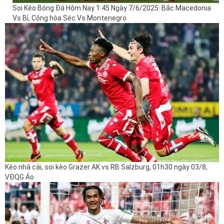
Soi Kèo Bóng Đá Hôm Nay 1:45 Ngày 7/6/2025: Bắc Macedonia
Vs Bỉ, Cộng hòa Séc Vs Montenegro
Kèo nhà cái, soi kèo Grazer AK vs RB Salzburg, 01h30 ngày 03/8,
VĐQG Áo