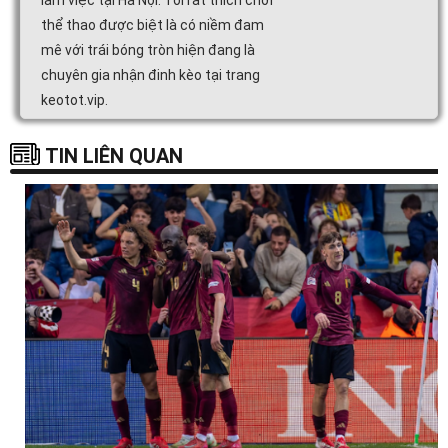
thể thao được biệt là có niềm đam
mê với trái bóng tròn hiện đang là
chuyên gia nhận đinh kèo tại trang
keotot.vip.
TIN LIÊN QUAN