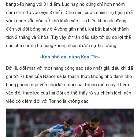
bảng xếp hạng với 31 điểm. Lúc này, họ cũng chỉ hơn nhóm
cầm đèn đỏ vỏn vẹn 3 điểm. Cho nên, cuộc chiến trụ hạng đối
với Torino vẫn còn rất khó khăn vào. Tín hiệu khởi sắc đang
đến với đội bóng này ở 4 vòng gần nhất, khi bất bại với thành
tích 2 thắng và 2 hòa. Tuy vậy, ở trận đấu sắp tới dù có lợi thế
sân nhà nhưng họ cũng không nhận được sự tin tưởng.
»Kèo nhà cái cùng Kèo Tốt«
Bởi lẽ, đối mặt với một hàng công sắc sảo nhất giải đấu khi đã
ghi tới 71 bàn của Napoli sẽ là thách thức không nhỏ dành cho
hàng phong ngự vốn chơi kém cỏi của Torino mùa này. Thêm
vào đó, thực lực của hai đội có thể thấy rõ sự chênh lệch nên
việc có điểm đối với Torino là không cao.