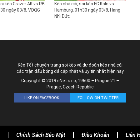
soi kèo Grazer AK vs RB
Kèo nhà cái, soi kèo FC Koln vs
h30 ngày 03/8, VĐQG
Hamburg, 01h30 ngày 03/8, Hạng
Nhì Đức
Kèo Tốt chuyên trang soi kèo và dự đoán kèo nhà cái
các trận đấu bóng đá cập nhật và uy tín nhất hiện nay
Copyright © 2019 eNet s.r.o, 19600 – Prague 21 –
Prague, Czech Republic
LIKE ON FACEBOOK
FOLLOW ON TWITTER
.
Chính Sách Bảo Mật
Điều Khoản
Liên 