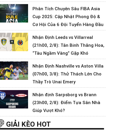
Phân Tích Chuyên Sâu FIBA Asia
Cup 2025: Cập Nhật Phong Độ &
Cơ Hội Của 6 Đội Tuyển Hàng Đầu
Nhận Định Leeds vs Villarreal
(21h00, 2/8): Tân Binh Thăng Hoa,
“Tàu Ngầm Vàng” Gặp Khó
Nhận Định Nashville vs Aston Villa
(07h00, 3/8): Thử Thách Lớn Cho
Thầy Trò Unai Emery
Nhận định Sarpsborg vs Brann
(23h00, 2/8): Điểm Tựa Sân Nhà
Giúp Vượt Khó?
GIẢI KÈO HOT