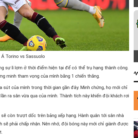
 Á Torino vs Sassuolo
ng sự lì lợm ở thời điểm hiện tại để có thể trụ hạng thành công.
ứng minh tham vọng của mình bằng 1 chiến thắng.
a sút của mình trong thời gian gần đây. Minh chứng, họ mới chỉ
 lần ra sân vừa qua của mình. Thành tích này khiến đội khách rơi
ọ sẽ còn trượt dốc trên bảng xếp hạng. Hành quân tới sân nhà
h sẽ phải chấp nhận. Nên nhớ, đội bóng này mới chỉ giành được
t.