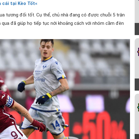
 cái tại Kèo Tốt«
qua tương đối tốt. Cụ thể, chủ nhà đang có được chuỗi 5 trận
 vừa qua đã giúp họ tiếp tục nới khoảng cách với nhóm cầm đèn