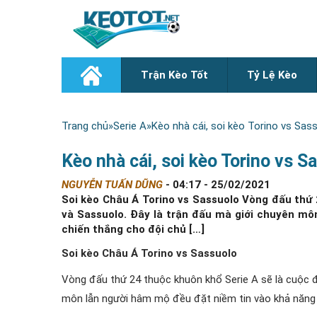
Trận Kèo Tốt
Tỷ Lệ Kèo
Trang chủ
»
Serie A
»
Kèo nhà cái, soi kèo Torino vs Sas
Kèo nhà cái, soi kèo Torino vs S
NGUYỄN TUẤN DŨNG
-
04:17 - 25/02/2021
Soi kèo Châu Á Torino vs Sassuolo Vòng đấu thứ 
và Sassuolo. Đây là trận đấu mà giới chuyên mô
chiến thắng cho đội chủ […]
Soi kèo Châu Á Torino vs Sassuolo
Vòng đấu thứ 24 thuộc khuôn khổ Serie A sẽ là cuộc đ
môn lẫn người hâm mộ đều đặt niềm tin vào khả năng 