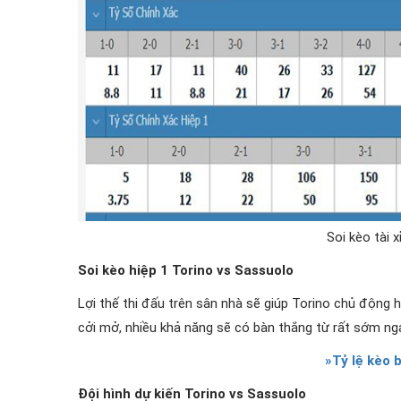
Soi kèo tài 
Soi kèo hiệp 1 Torino vs Sassuolo
Lợi thế thi đấu trên sân nhà sẽ giúp Torino chủ động h
cởi mở, nhiều khả năng sẽ có bàn thắng từ rất sớm nga
»Tỷ lệ kèo 
Đội hình dự kiến Torino vs Sassuolo