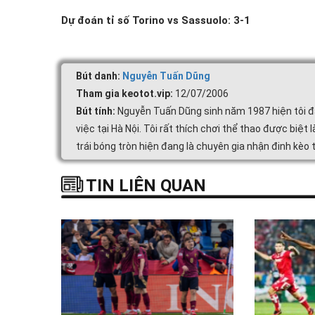
Dự đoán tỉ số Torino vs Sassuolo: 3-1
Bút danh:
Nguyễn Tuấn Dũng
Tham gia keotot.vip:
12/07/2006
Bút tính:
Nguyễn Tuấn Dũng sinh năm 1987 hiện tôi đ
việc tại Hà Nội. Tôi rất thích chơi thể thao được biệt
trái bóng tròn hiện đang là chuyên gia nhận đinh kèo t
TIN LIÊN QUAN