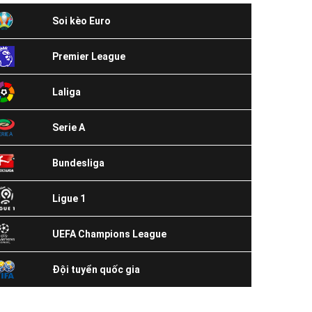
Soi kèo Euro
Premier League
Laliga
Serie A
Bundesliga
Ligue 1
UEFA Champions League
Đội tuyển quốc gia