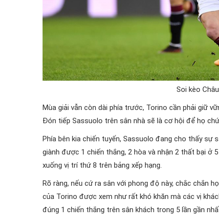
Soi kèo Châu
Mùa giải vẫn còn dài phía trước, Torino cần phải giữ vữ
Đón tiếp Sassuolo trên sân nhà sẽ là cơ hội để họ ch
Phía bên kia chiến tuyến, Sassuolo đang cho thấy sự s
giành được 1 chiến thắng, 2 hòa và nhận 2 thất bại ở 5
xuống vị trí thứ 8 trên bảng xếp hạng.
Rõ ràng, nếu cứ ra sân với phong độ này, chắc chắn h
của Torino được xem như rất khó khăn mà các vị khác
đúng 1 chiến thắng trên sân khách trong 5 lần gần nhấ