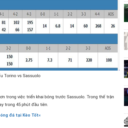
xỉu Torino vs Sassuolo
ơn trong việc triển khai bóng trước Sassuolo. Trong thế trận
y trong 45 phút đầu tiên.
bóng đá tại Kèo Tốt«