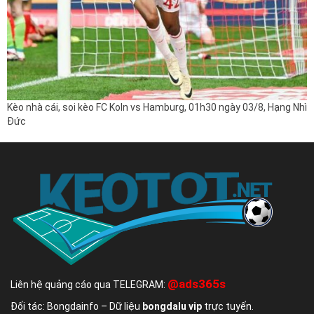
Kèo nhà cái, soi kèo FC Koln vs Hamburg, 01h30 ngày 03/8, Hạng Nhì
Đức
@ads365s
Liên hệ quảng cáo qua TELEGRAM:
Đối tác: Bongdainfo – Dữ liệu
bongdalu vip
trực tuyến.