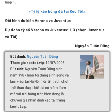
hiệp 1.
»Tỷ lệ kèo bóng đá tại Kèo Tốt«
Đội hình dự kiến Verona vs Juventus
Dự đoán tỷ số Verona vs Juventus: 1-3 (chọn Juventus
và Tài)
Nguyễn Tuấn Dũng
Bút danh:
Nguyễn Tuấn Dũng
Tham gia keotot.vip:
12/07/2006
Bút tính:
Nguyễn Tuấn Dũng sinh
năm 1987 hiện tôi đang sinh sống và
làm việc tại Hà Nội. Tôi rất thích chơi
thể thao được biệt là có niềm đam
mê với trái bóng tròn hiện đang là
chuyên gia nhận đinh kèo tại trang
keotot.vip.