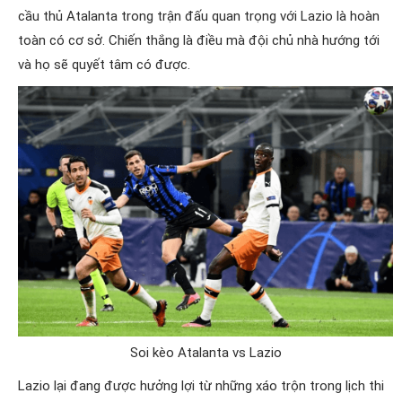
cầu thủ Atalanta trong trận đấu quan trọng với Lazio là hoàn
toàn có cơ sở. Chiến thắng là điều mà đội chủ nhà hướng tới
và họ sẽ quyết tâm có được.
Soi kèo Atalanta vs Lazio
Lazio lại đang được hưởng lợi từ những xáo trộn trong lịch thi