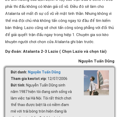
phải thi đấu không có khán giả cổ vũ. Điều đó sẽ làm cho
Atalanta sẽ mất đi sự cổ vũ về mặt tinh thần. Nhưng không vì
thế mà đội chủ nhà không tấn công ngay từ đầu để tìm kiếm
bàn thắng. Lazio cũng sẽ chơi tấn công sòng phẳng với đối thủ
để giải quyết trận đấu ngay trong hiệp 1. Chuyên gia soi kèo
khuyên người chơi chọn cửa Atalanta ghi bàn trước.
Dự đoán: Atalanta 2-3 Lazio ( Chọn Lazio và chọn tài)
Nguyễn Tuấn Dũng
Bút danh:
Nguyễn Tuấn Dũng
Tham gia keotot.vip:
12/07/2006
Bút tính:
Nguyễn Tuấn Dũng sinh
năm 1987 hiện tôi đang sinh sống và
làm việc tại Hà Nội. Tôi rất thích chơi
thể thao được biệt là có niềm đam
mê với trái bóng tròn hiện đang là