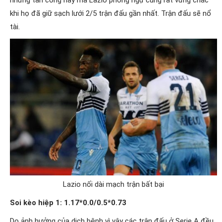
khi họ đã giữ sạch lưới 2/5 trận đấu gần nhất. Trận đấu sẽ nổ
tài.
Lazio nối dài mạch trận bất bại
Soi kèo hiệp 1: 1.17*0.0/0.5*0.73
Do ảnh hưởng của dịch bệnh vì vậy các trận đấu ở Serie A đều