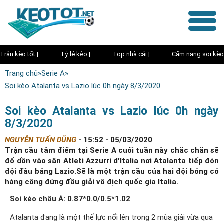
Trận kèo tốt |
Tỷ lệ kèo |
Top nhà cái |
Cẩm nang soi kèo
Trang chủ
»
Serie A
»
Soi kèo Atalanta vs Lazio lúc 0h ngày 8/3/2020
Soi kèo Atalanta vs Lazio lúc 0h ngày
8/3/2020
NGUYỄN TUẤN DŨNG
-
15:52 - 05/03/2020
Trận cầu tâm điểm tại Serie A cuối tuần này chắc chắn sẽ
đổ dồn vào sân Atleti Azzurri d'Italia nơi Atalanta tiếp đón
đội đầu bảng Lazio.Sẽ là một trận cầu của hai đội bóng có
hàng công đứng đầu giải vô địch quốc gia Italia.
Soi kèo châu Á: 0.87*0.0/0.5*1.02
Atalanta đang là một thế lực nổi lên trong 2 mùa giải vừa qua