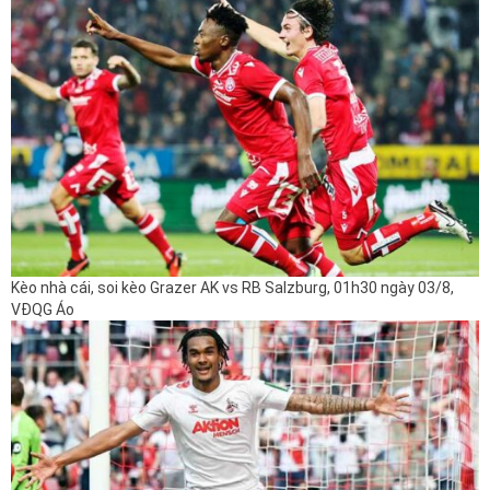
Kèo nhà cái, soi kèo Grazer AK vs RB Salzburg, 01h30 ngày 03/8,
VĐQG Áo