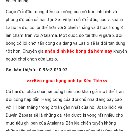
chiến thắng.
Cuộc đối đầu mang đến sức nóng của nó bởi tình hình và
phong độ của cả hai đội. Xét về lịch sử đối đầu, các vị khách
Lazio là đội có lợi thế hơn với 3 chiến thắng và 3 hòa trong 8
lần chạm trán với Atalanta. Một cuộc so tài thú vị giữa 2 đội
bóng có lối chơi tấn công đa dạng và Lazio sẽ là đội tận dụng
tốt hơn. Chuyên gia
nhận định kèo bóng đá hôm nay
khuyên
người chơi chọn cửa Lazio.
Soi kèo tài/xỉu: 0.96*3.0*0.92
>>>Kèo ngoại hạng anh tại Kèo Tốt<<<
Cả hai đội chắc chắn sẽ cống hiến cho khán giả một thế trận
đôi công hấp dẫn. Hàng công của đội chủ nhà đang bay cao
với 11 bàn thắng trong 2 trận gần nhất của họ. Josip Iličić và
Duván Zapata sẽ là những cái tên được kì vọng rất nhiều cho
mục tiêu ghi bàn của Atalanta. Bên kia chiến tuyến không
những tấn công hay mà Lazio phòng ngự cũng rất vững chắc