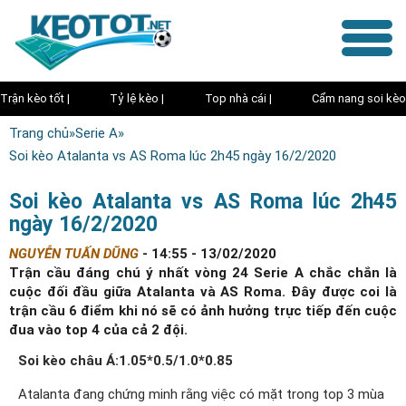
Trận kèo tốt |
Tỷ lệ kèo |
Top nhà cái |
Cẩm nang soi kèo
Trang chủ
»
Serie A
»
Soi kèo Atalanta vs AS Roma lúc 2h45 ngày 16/2/2020
Soi kèo Atalanta vs AS Roma lúc 2h45
ngày 16/2/2020
NGUYỄN TUẤN DŨNG
-
14:55 - 13/02/2020
Trận cầu đáng chú ý nhất vòng 24 Serie A chắc chắn là
cuộc đối đầu giữa Atalanta và AS Roma. Đây được coi là
trận cầu 6 điểm khi nó sẽ có ảnh hưởng trực tiếp đến cuộc
đua vào top 4 của cả 2 đội.
Soi kèo châu Á:1.05*0.5/1.0*0.85
Atalanta đang chứng minh rằng việc có mặt trong top 3 mùa