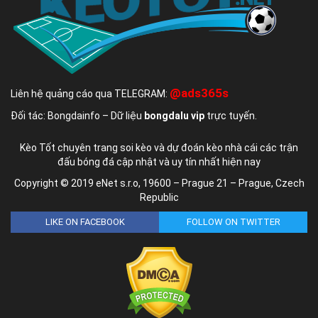
@ads365s
Liên hệ quảng cáo qua TELEGRAM:
Đối tác: Bongdainfo – Dữ liệu
bongdalu vip
trực tuyến.
Kèo Tốt chuyên trang soi kèo và dự đoán kèo nhà cái các trận
đấu bóng đá cập nhật và uy tín nhất hiện nay
Copyright © 2019 eNet s.r.o, 19600 – Prague 21 – Prague, Czech
Republic
LIKE ON FACEBOOK
FOLLOW ON TWITTER