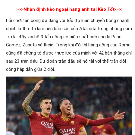
>>>Nhận định kèo ngoại hạng anh tại Kèo Tốt<<<
Lối chơi tấn công đa dạng với tốc độ luân chuyển bóng nhanh
chính là thứ đã làm nên bản sắc của Atalanta trong những năm
trở lại đây với bộ 3 tấn công có hiệu suất cực cao là Papu
Gomez, Zapata và Iliicic. Trong khi đó thì hàng công của Roma
cũng đã chứng tỏ được thực lực của mình với 42 bàn thắng chỉ
sau 23 trận đấu. Dự đoán trận đấu sẽ nổ tài với thế trận đôi
công hấp dẫn giữa 2 đội.