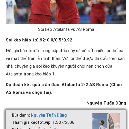
Soi kèo Atalanta vs AS Roma
Soi kèo hiệp 1:0.92*0.0/0.5*0.92
Đội ghi bàn trước trong cặp đấu này sẽ có rất nhiều lợi thế cả
về mặt thế trận lẫn tinh thần. Với lợi thế được thi đấu trên sân
nhà, chuyên gia soi kèo khuyên người chơi nên chọn cửa
Atalanta trong kèo hiệp 1.
Dự đoán kết quả trận đấu: Atalanta 2-2 AS Roma (Chọn
AS Roma và chọn tài).
Nguyễn Tuấn Dũng
Bút danh:
Nguyễn Tuấn Dũng
Tham gia keotot.vip:
12/07/2006