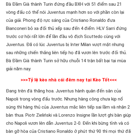
Bà Đầm Già thành Turin đứng đầu BXH với 51 điểm sau 21
vòng đấu có thể nói Juventus mạnh hơn so với phần còn lại
của giải. Phong độ rực sáng của Cristiano Ronaldo đưa
Bianconeri bỏ xa đối thủ xếp sau đến 4 điểm. HLV Sarri đứng
trước cơ hội rất lớn để lần đầu vô địch Scuttedo cùng với
Juventus. Đã có lúc Juventus bị Inter Milan vượt mặt nhưng
sau những chiến thắng liên tiếp họ đã vươn lên trước đối thủ.
Bà Đầm Già thành Turin sở hữu chuỗi 14 trận bất bại tại mùa
giải năm nay.
>>>Tỷ lệ kèo nhà cái đêm nay tại Kèo Tốt<<<
Đang trên đà thăng hoa. Juventus hành quân đến sân của
Napoli trong vòng đấu trước. Nhưng hàng công chưa kịp nổ
súng thì hàng thủ của Juventus mắc liên tiếp sai lầm và nhận 2
bàn thua. Piotr Zieliński và Lorenzo Insigne lần lượt ghi bàn giúp
cho Napoli vươn lên dẫn Juventus 2-0. Đến khi bừng tỉnh và có
bàn gỡ hòa của Cristiano Ronaldo ở phút thứ 90 thì mọi thứ đã