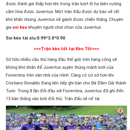
được đánh giá thấp hơn khi trong trận lượt đi họ kiên cường
cầm hòa được Juventus. Một trận đấu được dự báo sẽ rất
khó khăn nhưng Juventus sẽ giành được chiến thắng. Chuyên
gia
soi keo
khuyên người chơi chọn cửa Juventus.
Soi kèo tài xỉu:0.99*3.0*0.90
>>>Trận kèo tốt tại Kèo Tốt<<<
Sở hữu nhiều cầu thủ hàng đầu thế giới trên hàng công sẽ
không khó khăn để Juventus xuyên thủng mảnh lưới của
Fiorentina trên sân nhà của mình. Càng có cơ sở hơn khi
Cristiano Ronaldo đang liên tiếp ghi bàn cho Bà Đầm Già thành
Turin. Trong 8 lần đối đầu với Fiorentina, Juventus đã ghi đến
13 bàn thắng vào lưới đối thủ. Trận đấu sẽ nổ tài.