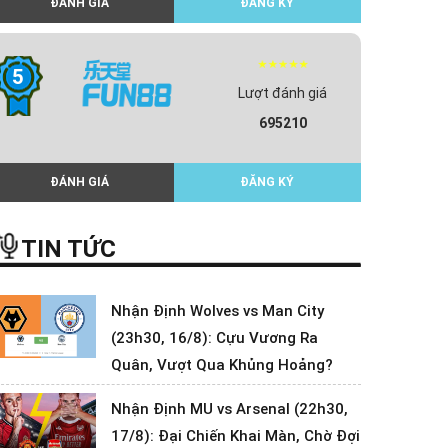
ĐÁNH GIÁ
ĐĂNG KÝ
5
Lượt đánh giá
695210
ĐÁNH GIÁ
ĐĂNG KÝ
TIN TỨC
Nhận Định Wolves vs Man City
(23h30, 16/8): Cựu Vương Ra
Quân, Vượt Qua Khủng Hoảng?
Nhận Định MU vs Arsenal (22h30,
17/8): Đại Chiến Khai Màn, Chờ Đợi