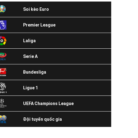
Soi kèo Euro
Premier League
Laliga
Serie A
Bundesliga
Ligue 1
UEFA Champions League
Đội tuyển quốc gia