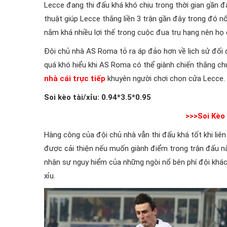
Lecce đang thi đấu khá khó chịu trong thời gian gần đ
thuật giúp Lecce thắng liền 3 trận gần đây trong đó n
nằm khá nhiều lợi thế trong cuộc đua trụ hạng nên họ
Đội chủ nhà AS Roma tỏ ra áp đảo hơn về lịch sử đối đ
quá khó hiểu khi AS Roma có thể giành chiến thắng chu
nhà cái trực tiếp
khuyên người chơi chọn cửa Lecce.
Soi kèo tài/xỉu: 0.94*3.5*0.95
>>>Soi Kèo
Hàng công của đội chủ nhà vẫn thi đấu khá tốt khi li
được cải thiện nếu muốn giành điểm trong trận đấu n
nhận sự nguy hiểm của những ngòi nổ bên phí đội khác
xỉu.