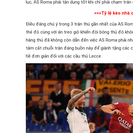
lục, AS Roma phải tận dụng tốt khi chỉ phải chạm trán
>>>Tỷ lệ kèo nhà 
Điều đáng chú ý trong 3 trận thú gần nhất của AS Rom
thẻ đỏ cùng với án treo giò khiến đội bóng thủ đô kh
hàng thủ đã không còn dẫn đến việc AS Roma phải nh
tâm cắt chuỗi trận đáng buồn này để giành tặng các cổ
hề đơn giản đối với các cầu thủ Lecce.