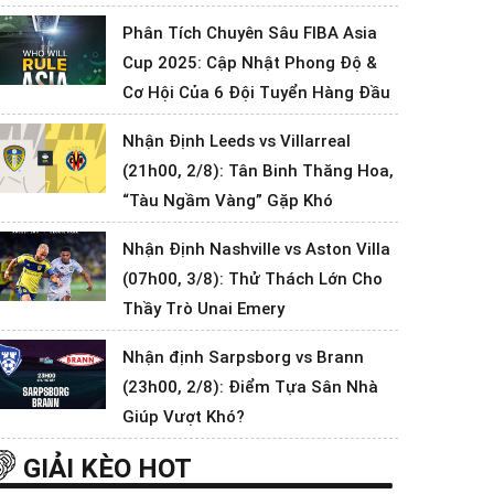
Phân Tích Chuyên Sâu FIBA Asia
Cup 2025: Cập Nhật Phong Độ &
Cơ Hội Của 6 Đội Tuyển Hàng Đầu
Nhận Định Leeds vs Villarreal
(21h00, 2/8): Tân Binh Thăng Hoa,
“Tàu Ngầm Vàng” Gặp Khó
Nhận Định Nashville vs Aston Villa
(07h00, 3/8): Thử Thách Lớn Cho
Thầy Trò Unai Emery
Nhận định Sarpsborg vs Brann
(23h00, 2/8): Điểm Tựa Sân Nhà
Giúp Vượt Khó?
GIẢI KÈO HOT