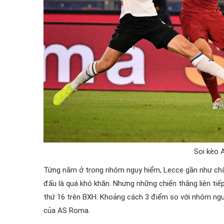
Soi kèo 
Từng nằm ở trong nhóm nguy hiểm, Lecce gần như chấ
đấu là quá khó khăn. Nhưng những chiến thắng liên tiếp
thứ 16 trên BXH. Khoảng cách 3 điểm so với nhóm ngu
của AS Roma.