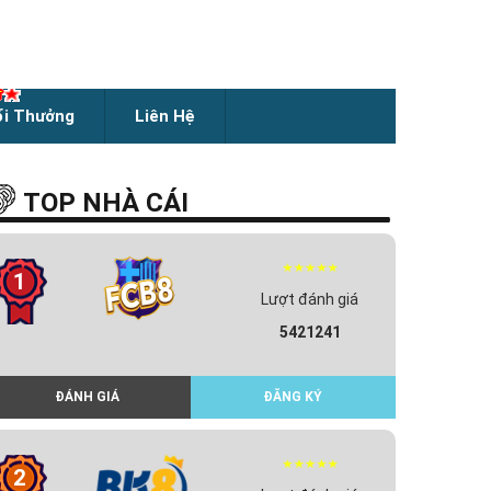
ổi Thưởng
Liên Hệ
TOP NHÀ CÁI
1
Lượt đánh giá
5421241
ĐÁNH GIÁ
ĐĂNG KÝ
2