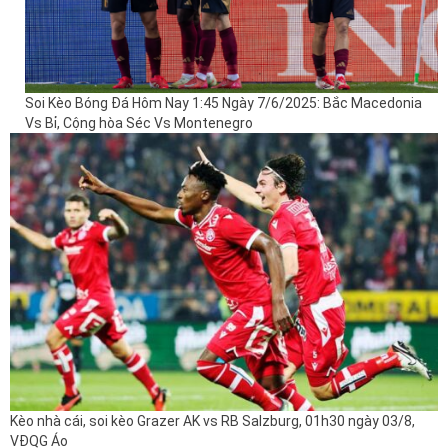
Soi Kèo Bóng Đá Hôm Nay 1:45 Ngày 7/6/2025: Bắc Macedonia
Vs Bỉ, Cộng hòa Séc Vs Montenegro
Kèo nhà cái, soi kèo Grazer AK vs RB Salzburg, 01h30 ngày 03/8,
VĐQG Áo