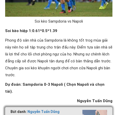
Soi kèo Sampdoria vs Napoli
Soi kèo hiệp 1:
0.61*0.5*1.39
Phong độ sân nhà của Sampdoria là không tốt trog mùa giải
này nên họ sẽ tập trung cho trận đấu này. Điểm tựa sân nhà sẽ
là lợi thế cho lối chơi phòng ngự của họ. Nhưng sự chênh lệch
đẳng cấp sẽ được Napoli tận dụng để có bàn thắng dẫn trước.
Chuyên gia soi kèo khuyên người chơi chọn cửa Napoli ghi bàn
trước.
Dự đoán
:
Sampdoria 0-3 Napoli ( Chọn Napoli và chọn
tài).
Nguyễn Tuấn Dũng
Bút danh:
Nguyễn Tuấn Dũng