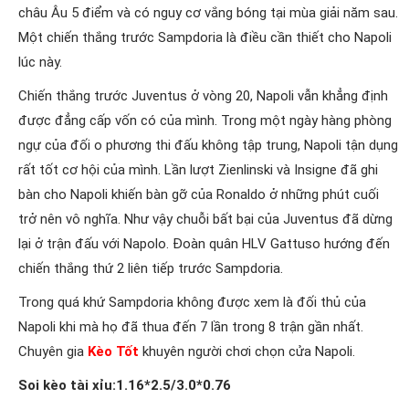
châu Âu 5 điểm và có nguy cơ vắng bóng tại mùa giải năm sau.
Một chiến thắng trước Sampdoria là điều cần thiết cho Napoli
lúc này.
Chiến thắng trước Juventus ở vòng 20, Napoli vẫn khẳng định
được đẳng cấp vốn có của mình. Trong một ngày hàng phòng
ngự của đối o phương thi đấu không tập trung, Napoli tận dụng
rất tốt cơ hội của mình. Lần lượt Zienlinski và Insigne đã ghi
bàn cho Napoli khiến bàn gỡ của Ronaldo ở những phút cuối
trở nên vô nghĩa. Như vậy chuỗi bất bại của Juventus đã dừng
lại ở trận đấu với Napolo. Đoàn quân HLV Gattuso hướng đến
chiến thắng thứ 2 liên tiếp trước Sampdoria.
Trong quá khứ Sampdoria không được xem là đối thủ của
Napoli khi mà họ đã thua đến 7 lần trong 8 trận gần nhất.
Chuyên gia
Kèo Tốt
khuyên người chơi chọn cửa Napoli.
Soi kèo tài xỉu:
1.16*2.5/3.0*0.76