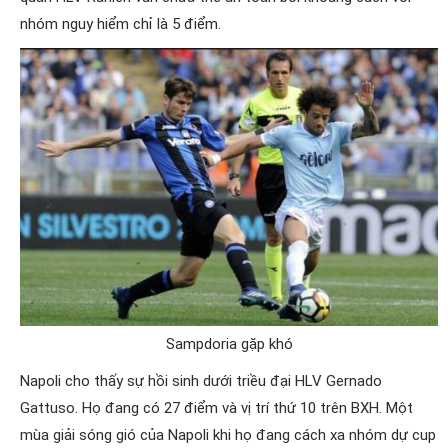
nhóm nguy hiểm chỉ là 5 điểm.
Sampdoria gặp khó
Napoli cho thấy sự hồi sinh dưới triều đại HLV Gernado
Gattuso. Họ đang có 27 điểm và vị trí thứ 10 trên BXH. Một
mùa giải sóng gió của Napoli khi họ đang cách xa nhóm dự cup