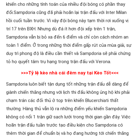
khiến cho những tính toán của nhiều đội bóng có phần thay
đổi.Sampdoria cũng đã phải hoãn lại trận đấu với Inter Milan
hồi cuối tuần trước. Vì vậy đội bóng này tạm thời rơi xuống vị
trí 17 trên BXH. Nhưng dù đá ít hơn đội xếp trên 1 trận,
Sampdoria vẫn bị bỏ xa đến 6 điểm và chỉ còn cách nhóm an
toàn 1 điểm. Ở trong những thời điểm gấp rút của mùa giải, sự
duy trì phong độ là điều cần thiết và Sampdoria sẽ phải chứng
tỏ họ quyết tâm trụ hạng trong trận đấu với Verona.
>>>Tỷ lệ kèo nhà cái đêm nay tại Kèo Tốt<<<
Sampdoria luôn biết tận dụng tốt những trận đấu dễ dàng để
giành chiến thắng nhưng với lịch thi đấu không ủng hộ khi phải
chạm trán các đối thủ ở top trên khiến Blucerchiati thất
thường. Hàng thủ vẫn lộ ra những điểm yếu khiến Sampdoria
không có nổi 1 trận giữ sạch lưới trong thời gian gần đây. Việc
hoãn trận đấu tuần trước tạo điều kiện cho Sampdoria có
thêm thời gian để chuẩn bị và họ đang hướng tới chiến thắng