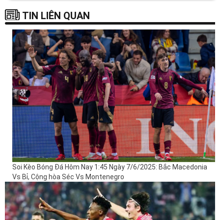
TIN LIÊN QUAN
Soi Kèo Bóng Đá Hôm Nay 1:45 Ngày 7/6/2025: Bắc Macedonia
Vs Bỉ, Cộng hòa Séc Vs Montenegro