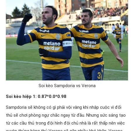
Soi kèo Sampdoria vs Verona
Soi kèo hiệp 1: 0.87*0.0*0.98
Sampdoria sẽ không có gì phải vội vàng khi nhập cuộc vì đối
thủ sẽ chơi phòng ngự chắc ngay từ đầu. Nhưng sức sáng tạo
từ các cầu thủ trong đội hình đội chủ nhà là rất thấp nên việc