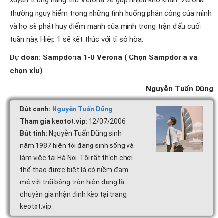
xuyên thủng hàng thủ Verona sẽ gặp nhiều khó khăn. Verona
thường nguy hiểm trong những tình huống phản công của mình
và họ sẽ phát huy điểm mạnh của mình trong trận đấu cuối
tuần này. Hiệp 1 sẽ kết thúc với tỉ số hòa.
Dự đoán: Sampdoria 1-0 Verona ( Chọn Sampdoria và
chọn xỉu)
Nguyễn Tuấn Dũng
Bút danh:
Nguyễn Tuấn Dũng
Tham gia keotot.vip:
12/07/2006
Bút tính:
Nguyễn Tuấn Dũng sinh
năm 1987 hiện tôi đang sinh sống và
làm việc tại Hà Nội. Tôi rất thích chơi
thể thao được biệt là có niềm đam
mê với trái bóng tròn hiện đang là
chuyên gia nhận đinh kèo tại trang
keotot.vip.