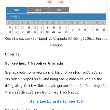
Kèo nhà cá, soi kèo Napoli vs Granada 00h55 ngày 26/2, Europa
League
Chọn Tài
Soi kèo hiệp 1 Napoli vs Granada
Granada luôn tỏ ra yếu vía mỗi khi chơi xa nhà. Trước sức ép
lớn đến từ Napoli nhiều khả năng các vị khách sẽ khó có thể
đứng vững. Chính vì thế, chuyên gia soi kèo nhận định rằng bàn
thắng rất dễ xuất hiện trong hiệp 1 với Napoli.
»Tỷ lệ kèo bóng đá tại Kèo Tốt«