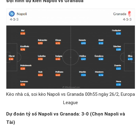
Đội hình dự kiến Napoli vs Granada
Kèo nhà cá, soi kèo Napoli vs Granada 00h55 ngày 26/2, Europa
League
Dự đoán tỷ số Napoli vs Granada: 3-0 (Chọn Napoli và
Tài)