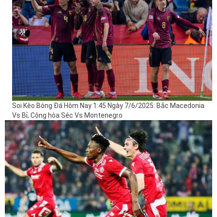
Soi Kèo Bóng Đá Hôm Nay 1:45 Ngày 7/6/2025: Bắc Macedonia
Vs Bỉ, Cộng hòa Séc Vs Montenegro