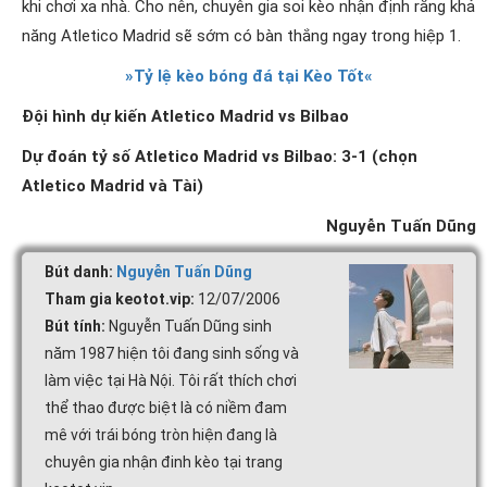
khi chơi xa nhà. Cho nên, chuyên gia soi kèo nhận định rằng khả
năng Atletico Madrid sẽ sớm có bàn thắng ngay trong hiệp 1.
»Tỷ lệ kèo bóng đá tại Kèo Tốt«
Đội hình dự kiến Atletico Madrid vs Bilbao
Dự đoán tỷ số Atletico Madrid vs Bilbao: 3-1 (chọn
Atletico Madrid và Tài)
Nguyễn Tuấn Dũng
Bút danh:
Nguyễn Tuấn Dũng
Tham gia keotot.vip:
12/07/2006
Bút tính:
Nguyễn Tuấn Dũng sinh
năm 1987 hiện tôi đang sinh sống và
làm việc tại Hà Nội. Tôi rất thích chơi
thể thao được biệt là có niềm đam
mê với trái bóng tròn hiện đang là
chuyên gia nhận đinh kèo tại trang