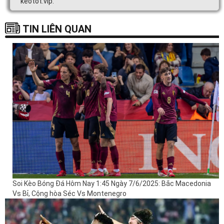
keotot.vip.
TIN LIÊN QUAN
Soi Kèo Bóng Đá Hôm Nay 1:45 Ngày 7/6/2025: Bắc Macedonia
Vs Bỉ, Cộng hòa Séc Vs Montenegro