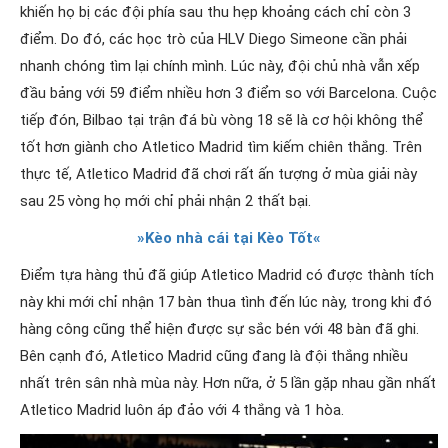
khiến họ bị các đội phía sau thu hẹp khoảng cách chỉ còn 3
điểm. Do đó, các học trò của HLV Diego Simeone cần phải
nhanh chóng tìm lại chính mình. Lúc này, đội chủ nhà vẫn xếp
đầu bảng với 59 điểm nhiều hơn 3 điểm so với Barcelona. Cuộc
tiếp đón, Bilbao tại trận đá bù vòng 18 sẽ là cơ hội không thể
tốt hơn giành cho Atletico Madrid tìm kiếm chiên thắng. Trên
thực tế, Atletico Madrid đã chơi rất ấn tượng ở mùa giải này
sau 25 vòng họ mới chỉ phải nhận 2 thất bại.
»Kèo nhà cái tại Kèo Tốt«
Điểm tựa hàng thủ đã giúp Atletico Madrid có được thành tích
này khi mới chỉ nhận 17 bàn thua tình đến lúc này, trong khi đó
hàng công cũng thể hiện được sự sắc bén với 48 bàn đã ghi.
Bên cạnh đó, Atletico Madrid cũng đang là đội thắng nhiều
nhất trên sân nhà mùa này. Hơn nữa, ở 5 lần gặp nhau gần nhất
Atletico Madrid luôn áp đảo với 4 thắng và 1 hòa.