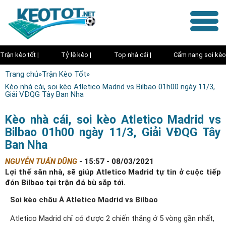
Trận kèo tốt |
Tỷ lệ kèo |
Top nhà cái |
Cẩm nang soi kèo
Trang chủ
»
Trận Kèo Tốt
»
Kèo nhà cái, soi kèo Atletico Madrid vs Bilbao 01h00 ngày 11/3,
Giải VĐQG Tây Ban Nha
Kèo nhà cái, soi kèo Atletico Madrid vs
Bilbao 01h00 ngày 11/3, Giải VĐQG Tây
Ban Nha
NGUYỄN TUẤN DŨNG
-
15:57 - 08/03/2021
Lợi thế sân nhà, sẽ giúp Atletico Madrid tự tin ở cuộc tiếp
đón Bilbao tại trận đá bù sắp tới.
Soi kèo châu Á Atletico Madrid vs Bilbao
Atletico Madrid chỉ có được 2 chiến thắng ở 5 vòng gần nhất,