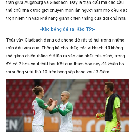
trán giữa Augsburg và Gladbach. Đây là trận đấu mà các cầu
thủ chủ nhà được giới chuyên môn lẫn người hâm mộ đều đặt
trọn niềm tin vào khả năng giành chiến thắng của đội chủ nhà.
»Kèo bóng đá tại Kèo Tốt«
Thật vậy, Gladbach đang có phong độ rất tệ hại trong những
trận đấu vừa qua. Thống kê cho thấy, các vị khách đã không
thể giành chiến thắng ở 6 lần ra sân gần nhất của mình, trong
đó có 2 hòa và 4 thất bại. Kết quả thảm họa này đã khiến họ
rơi xuống vị trí thứ 10 trên bảng xếp hạng với 33 điểm.