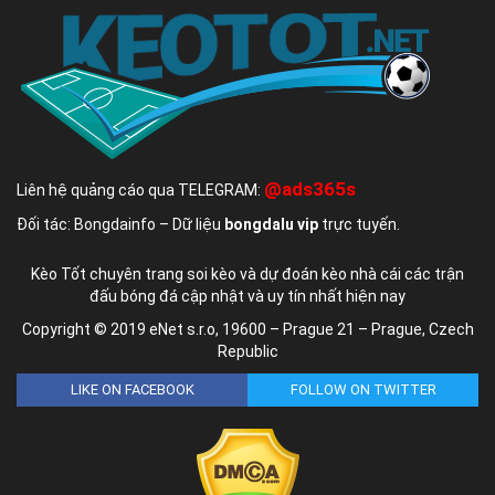
@ads365s
Liên hệ quảng cáo qua TELEGRAM:
Đối tác: Bongdainfo – Dữ liệu
bongdalu vip
trực tuyến.
Kèo Tốt chuyên trang soi kèo và dự đoán kèo nhà cái các trận
đấu bóng đá cập nhật và uy tín nhất hiện nay
Copyright © 2019 eNet s.r.o, 19600 – Prague 21 – Prague, Czech
Republic
LIKE ON FACEBOOK
FOLLOW ON TWITTER