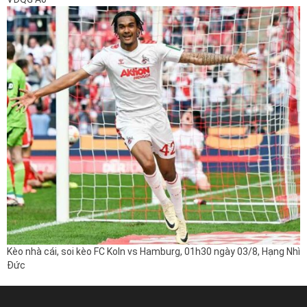
Kèo nhà cái, soi kèo FC Koln vs Hamburg, 01h30 ngày 03/8, Hạng Nhì
Đức