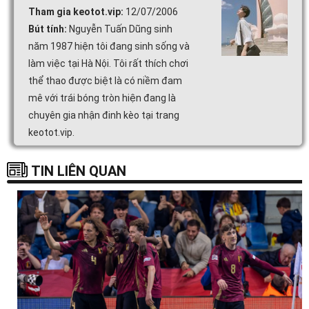
Tham gia keotot.vip:
12/07/2006
Bút tính:
Nguyễn Tuấn Dũng sinh
năm 1987 hiện tôi đang sinh sống và
làm việc tại Hà Nội. Tôi rất thích chơi
thể thao được biệt là có niềm đam
mê với trái bóng tròn hiện đang là
chuyên gia nhận đinh kèo tại trang
keotot.vip.
TIN LIÊN QUAN