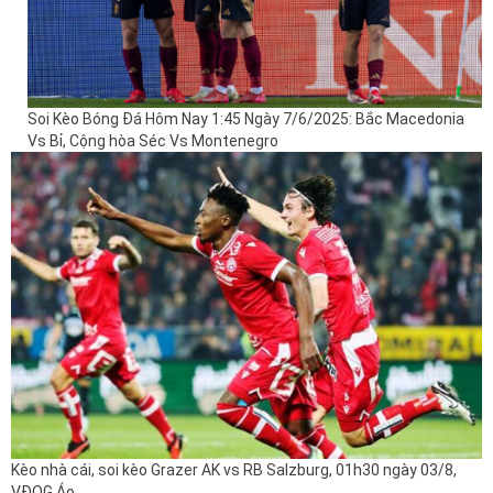
Soi Kèo Bóng Đá Hôm Nay 1:45 Ngày 7/6/2025: Bắc Macedonia
Vs Bỉ, Cộng hòa Séc Vs Montenegro
Kèo nhà cái, soi kèo Grazer AK vs RB Salzburg, 01h30 ngày 03/8,
VĐQG Áo