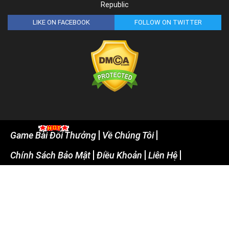
Republic
LIKE ON FACEBOOK
FOLLOW ON TWITTER
Game Bài Đổi Thưởng
Về Chúng Tôi
Chính Sách Bảo Mật
Điều Khoản
Liên Hệ