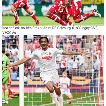
Kèo nhà cái, soi kèo Grazer AK vs RB Salzburg, 01h30 ngày 03/8,
VĐQG Áo