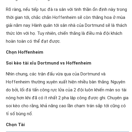
Rõ ràng, nếu tiếp tục đà ra sân với tinh thần ổn định này trong
thời gian tới, chắc chắn Hoffenheim sẽ còn thăng hoa ở mùa
giải năm nay. Hành quân tới sân nhà của Dortmund sẽ là thách
thức lớn với họ. Tuy nhiên, chiến thắng là điều mà đội khách
hoàn toàn có thể đạt được.
Chọn Hoffenheim
Soi kèo tài xỉu Dortmund vs Hoffenheim
Nhìn chung, các trận đấu vừa qua của Dortmund và
Hoffenheim thường xuyên xuất hiện nhiều bàn thắng. Nguyên
do bởi, lối đá tấn công rực lửa của 2 đội luôn khiến màn so tài
nóng hơn khi đã có ít nhất 2 pha lập công được ghi. Chuyên gia
soi kèo cho rằng, khả năng cao lần chạm trán sắp tới cũng có
tỉ số bùng nổ.
Chọn Tài