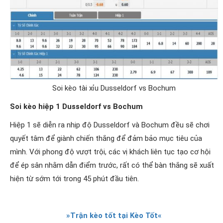
Soi kèo tài xỉu Dusseldorf vs Bochum
Soi kèo hiệp 1 Dusseldorf vs Bochum
Hiệp 1 sẽ diễn ra nhịp độ Dusseldorf và Bochum đều sẽ chơi
quyết tâm để giành chiến thắng để đảm bảo mục tiêu của
mình. Với phong độ vượt trội, các vị khách liên tục tạo cơ hội
để ép sân nhằm dẫn điểm trước, rất có thể bàn thắng sẽ xuất
hiện từ sớm tới trong 45 phút đầu tiên.
»Trận kèo tốt tại Kèo Tốt«