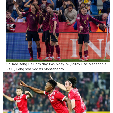
Soi Kèo Bóng Đá Hôm Nay 1:45 Ngày 7/6/2025: Bắc Macedonia
Vs Bỉ, Cộng hòa Séc Vs Montenegro