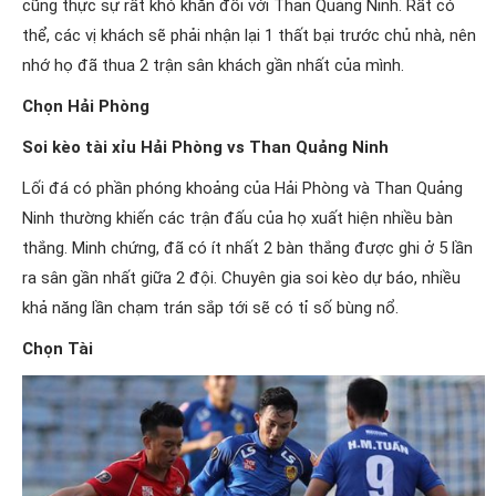
cũng thực sự rất khó khăn đối với Than Quảng Ninh. Rất có
thể, các vị khách sẽ phải nhận lại 1 thất bại trước chủ nhà, nên
nhớ họ đã thua 2 trận sân khách gần nhất của mình.
Chọn Hải Phòng
Soi kèo tài xỉu Hải Phòng vs Than Quảng Ninh
Lối đá có phần phóng khoảng của Hải Phòng và Than Quảng
Ninh thường khiến các trận đấu của họ xuất hiện nhiều bàn
thắng. Minh chứng, đã có ít nhất 2 bàn thắng được ghi ở 5 lần
ra sân gần nhất giữa 2 đội. Chuyên gia soi kèo dự báo, nhiều
khả năng lần chạm trán sắp tới sẽ có tỉ số bùng nổ.
Chọn Tài