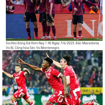
Soi Kèo Bóng Đá Hôm Nay 1:45 Ngày 7/6/2025: Bắc Macedonia
Vs Bỉ, Cộng hòa Séc Vs Montenegro