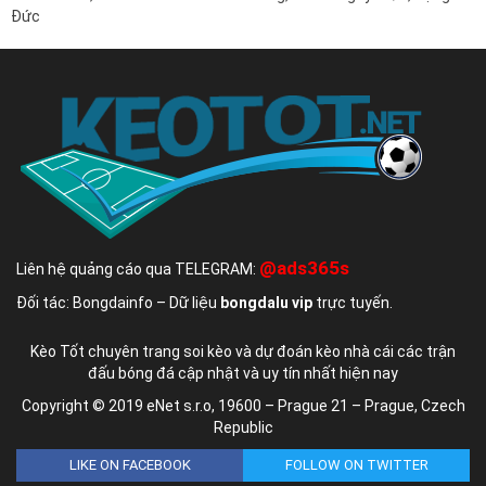
Đức
@ads365s
Liên hệ quảng cáo qua TELEGRAM:
Đối tác: Bongdainfo – Dữ liệu
bongdalu vip
trực tuyến.
Kèo Tốt chuyên trang soi kèo và dự đoán kèo nhà cái các trận
đấu bóng đá cập nhật và uy tín nhất hiện nay
Copyright © 2019 eNet s.r.o, 19600 – Prague 21 – Prague, Czech
Republic
LIKE ON FACEBOOK
FOLLOW ON TWITTER