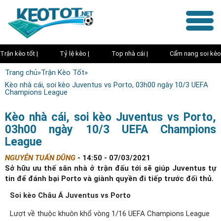
Trận kèo tốt |
Tỷ lệ kèo |
Top nhà cái |
Cẩm nang soi kèo
Trang chủ
»
Trận Kèo Tốt
»
Kèo nhà cái, soi kèo Juventus vs Porto, 03h00 ngày 10/3 UEFA
Champions League
Kèo nhà cái, soi kèo Juventus vs Porto,
03h00 ngày 10/3 UEFA Champions
League
NGUYỄN TUẤN DŨNG
-
14:50 - 07/03/2021
Sở hữu ưu thế sân nhà ở trận đấu tới sẽ giúp Juventus tự
tin để đánh bại Porto và giành quyền đi tiếp trước đối thủ.
Soi kèo Châu Á Juventus vs Porto
Lượt về thuộc khuôn khổ vòng 1/16 UEFA Champions League