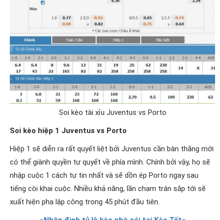
Soi kèo tài xỉu Juventus vs Porto
Soi kèo hiệp 1 Juventus vs Porto
Hiệp 1 sẽ diễn ra rất quyết liệt bởi Juventus cần bàn thắng mới
có thể giành quyền tự quyết về phía mình. Chính bởi vậy, họ sẽ
nhập cuộc 1 cách tự tin nhất và sẽ dồn ép Porto ngay sau
tiếng còi khai cuộc. Nhiều khả năng, lần chạm trán sắp tới sẽ
xuất hiện pha lập công trong 45 phút đầu tiên.