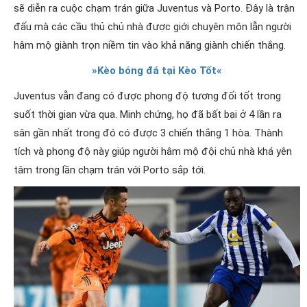
sẽ diễn ra cuộc chạm trán giữa Juventus và Porto. Đây là trận
đấu mà các cầu thủ chủ nhà được giới chuyên môn lẫn người
hâm mộ giành trọn niềm tin vào khả năng giành chiến thắng.
»Kèo bóng đá tại Kèo Tốt«
Juventus vẫn đang có được phong độ tương đối tốt trong
suốt thời gian vừa qua. Minh chứng, họ đã bất bại ở 4 lần ra
sân gần nhất trong đó có được 3 chiến thắng 1 hòa. Thành
tích và phong độ này giúp người hâm mộ đội chủ nhà khá yên
tâm trong lần chạm trán với Porto sắp tới.