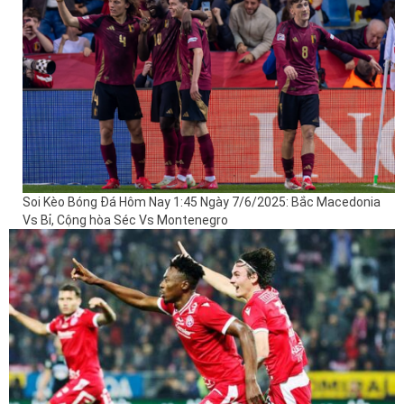
Soi Kèo Bóng Đá Hôm Nay 1:45 Ngày 7/6/2025: Bắc Macedonia
Vs Bỉ, Cộng hòa Séc Vs Montenegro