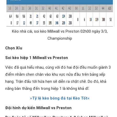
Kèo nhà cái, soi kèo Millwall vs Preston 02h00 ngày 3/3,
Championship
Chọn Xỉu
Soi kèo hiệp 1 Millwall vs Preston
Việc đã quá hiểu nhau, cùng với đó hai đội đều muốn giành 3
điểm nhằm chen chân vào khu vực nửa đầu trên bảng xếp
hạng. Trận đấu tới hứa hẹn sẽ diễn ra chặt chẽ. Do đó, khả
năng bàn thắng đến trong hiệp 1 là không khả dĩ.
»Tỷ lệ kèo bóng đá tại Kèo Tốt«
Đội hình dự kiến Millwall vs Preston