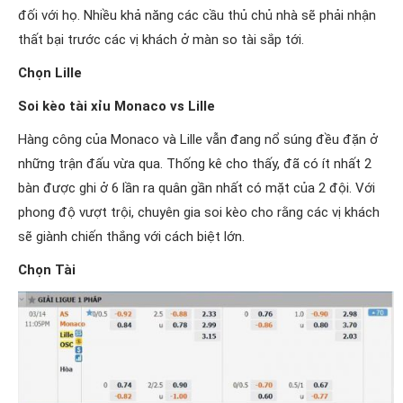
đối với họ. Nhiều khả năng các cầu thủ chủ nhà sẽ phải nhận
thất bại trước các vị khách ở màn so tài sắp tới.
Chọn Lille
Soi kèo tài xỉu Monaco vs Lille
Hàng công của Monaco và Lille vẫn đang nổ súng đều đặn ở
những trận đấu vừa qua. Thống kê cho thấy, đã có ít nhất 2
bàn được ghi ở 6 lần ra quân gần nhất có mặt của 2 đội. Với
phong độ vượt trội, chuyên gia soi kèo cho rằng các vị khách
sẽ giành chiến thắng với cách biệt lớn.
Chọn Tài