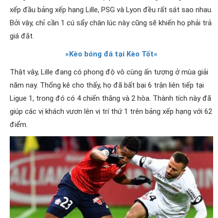
xếp đầu bảng xếp hạng Lille, PSG và Lyon đều rất sát sao nhau.
Bởi vậy, chỉ cần 1 cú sẩy chân lúc này cũng sẽ khiến họ phải trả
giá đắt.
»Kèo bóng đá tại Kèo Tốt«
Thật vây, Lille đang có phong độ vô cùng ấn tượng ở mùa giải
năm nay. Thống kê cho thấy, họ đã bất bại 6 trận liên tiếp tại
Ligue 1, trong đó có 4 chiến thắng và 2 hòa. Thành tích này đã
giúp các vị khách vươn lên vị trí thứ 1 trên bảng xếp hạng với 62
điểm.