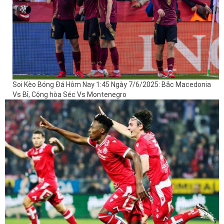
Soi Kèo Bóng Đá Hôm Nay 1:45 Ngày 7/6/2025: Bắc Macedonia
Vs Bỉ, Cộng hòa Séc Vs Montenegro