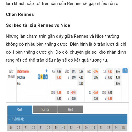
làm khách sắp tới trên sân của Rennes sẽ gặp nhiều rủi ro.
Chọn Rennes
Soi kèo tài xỉu Rennes vs Nice
Những lần chạm trán gần đây giữa Rennes và Nice thường
không có nhiều bàn thắng được. Điển hình là ở trận lượt đi chỉ
có 1 bàn thắng được ghi. Do đó, chuyên gia soi kèo nhận định
rằng rất có thể trận đấu này sẽ có kết quả tương tự.