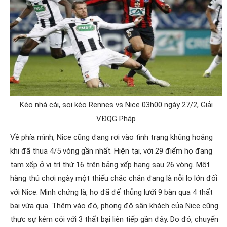
Kèo nhà cái, soi kèo Rennes vs Nice 03h00 ngày 27/2, Giải
VĐQG Pháp
Về phía mình, Nice cũng đang rơi vào tình trạng khủng hoảng
khi đã thua 4/5 vòng gần nhất. Hiện tại, với 29 điểm họ đang
tạm xếp ở vị trí thứ 16 trên bảng xếp hạng sau 26 vòng. Một
hàng thủ chơi ngày một thiếu chắc chắn đang là nỗi lo lớn đối
với Nice. Minh chứng là, họ đã để thủng lưới 9 bàn qua 4 thất
bại vừa qua. Thêm vào đó, phong độ sân khách của Nice cũng
thực sự kém cỏi với 3 thất bại liên tiếp gần đây. Do đó, chuyến