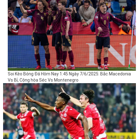
Soi Kèo Bóng Đá Hôm Nay 1:45 Ngày 7/6/2025: Bắc Macedonia
Vs Bỉ, Cộng hòa Séc Vs Montenegro