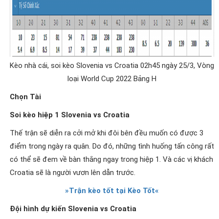
Kèo nhà cái, soi kèo Slovenia vs Croatia 02h45 ngày 25/3, Vòng
loại World Cup 2022 Bảng H
Chọn Tài
Soi kèo hiệp 1 Slovenia vs Croatia
Thế trận sẽ diễn ra cởi mở khi đôi bên đều muốn có được 3
điểm trong ngày ra quân. Do đó, những tình huống tấn công rất
có thể sẽ đem về bàn thắng ngay trong hiệp 1. Và các vị khách
Croatia sẽ là người vươn lên dẫn trước.
»Trận kèo tốt tại Kèo Tốt«
Đội hình dự kiến Slovenia vs Croatia