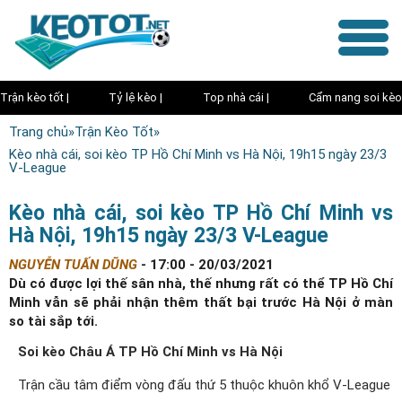
Trận kèo tốt |
Tỷ lệ kèo |
Top nhà cái |
Cẩm nang soi kèo
Trang chủ
»
Trận Kèo Tốt
»
Kèo nhà cái, soi kèo TP Hồ Chí Minh vs Hà Nội, 19h15 ngày 23/3
V-League
Kèo nhà cái, soi kèo TP Hồ Chí Minh vs
Hà Nội, 19h15 ngày 23/3 V-League
NGUYỄN TUẤN DŨNG
-
17:00 - 20/03/2021
Dù có được lợi thế sân nhà, thế nhưng rất có thể TP Hồ Chí
Minh vẫn sẽ phải nhận thêm thất bại trước Hà Nội ở màn
so tài sắp tới.
Soi kèo Châu Á TP Hồ Chí Minh vs Hà Nội
Trận cầu tâm điểm vòng đấu thứ 5 thuộc khuôn khổ V-League