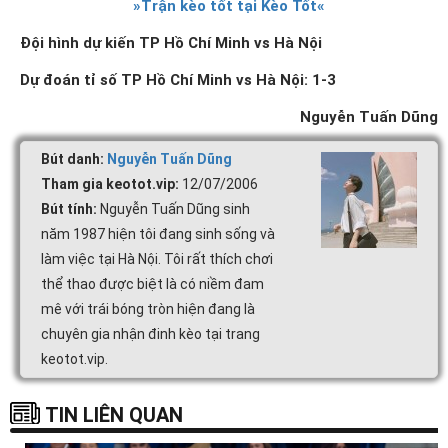
»Trận kèo tốt tại Kèo Tốt«
Đội hình dự kiến TP Hồ Chí Minh vs Hà Nội
Dự đoán tỉ số TP Hồ Chí Minh vs Hà Nội: 1-3
Nguyễn Tuấn Dũng
Bút danh:
Nguyễn Tuấn Dũng
Tham gia keotot.vip:
12/07/2006
Bút tính:
Nguyễn Tuấn Dũng sinh
năm 1987 hiện tôi đang sinh sống và
làm việc tại Hà Nội. Tôi rất thích chơi
thể thao được biệt là có niềm đam
mê với trái bóng tròn hiện đang là
chuyên gia nhận đinh kèo tại trang
keotot.vip.
TIN LIÊN QUAN