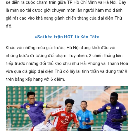
sẽ diễn ra cuộc chạm trán giữa TP Hồ Chí Minh và Hà Nội. Đây
là màn so tài được giới chuyên môn lẫn người hâm mộ đánh
giá rất cao vào khả năng giành chiến thắng của đại diện Thủ
đô.
»Soi kèo trận HOT từ Kèo Tốt«
Khác với những mùa giải trước, Hà Nội đang khởi đầu với
những bước đi tương đối chậm. Tuy nhiên, 2 chiến thắng liên
tiếp trước những đối thủ khó chịu như Hải Phòng và Thanh Hóa
vừa qua đã giúp đại diện Thủ đô lấy lại tinh thần và đứng thứ 9
trên bảng xếp hạng với 6 điểm.