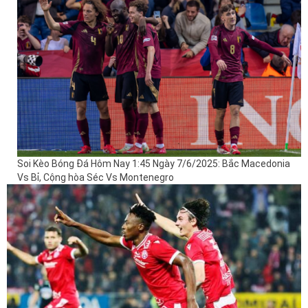
Soi Kèo Bóng Đá Hôm Nay 1:45 Ngày 7/6/2025: Bắc Macedonia
Vs Bỉ, Cộng hòa Séc Vs Montenegro