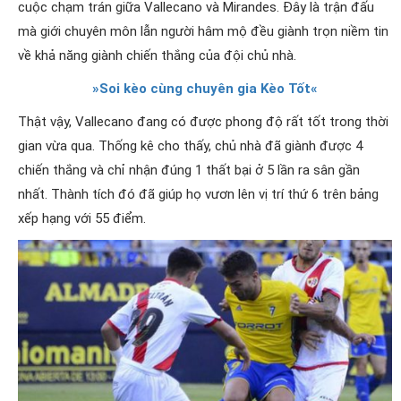
cuộc chạm trán giữa Vallecano và Mirandes. Đây là trận đấu
mà giới chuyên môn lẫn người hâm mộ đều giành trọn niềm tin
về khả năng giành chiến thắng của đội chủ nhà.
»Soi kèo cùng chuyên gia Kèo Tốt«
Thật vậy, Vallecano đang có được phong độ rất tốt trong thời
gian vừa qua. Thống kê cho thấy, chủ nhà đã giành được 4
chiến thắng và chỉ nhận đúng 1 thất bại ở 5 lần ra sân gần
nhất. Thành tích đó đã giúp họ vươn lên vị trí thứ 6 trên bảng
xếp hạng với 55 điểm.