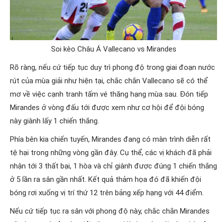
Soi kèo Châu Á Vallecano vs Mirandes
Rõ ràng, nếu cứ tiếp tục duy trì phong độ trong giai đoạn nước
rút của mùa giải như hiện tại, chắc chắn Vallecano sẽ có thể
mơ về việc cạnh tranh tấm vé thăng hạng mùa sau. Đón tiếp
Mirandes ở vòng đấu tới được xem như cơ hội để đội bóng
này giành lấy 1 chiến thắng.
Phía bên kia chiến tuyến, Mirandes đang có màn trình diễn rất
tệ hại trong những vòng gần đây. Cụ thể, các vị khách đã phải
nhận tới 3 thất bại, 1 hòa và chỉ giành được đúng 1 chiến thắng
ở 5 lần ra sân gần nhất. Kết quả thảm họa đó đã khiến đội
bóng rơi xuống vị trí thứ 12 trên bảng xếp hạng với 44 điểm.
Nếu cứ tiếp tục ra sân với phong độ này, chắc chắn Mirandes