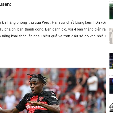
usen:
ong khi hàng phòng thủ của West Ham có chất lượng kém hơn với
13 pha ghi bàn thành công. Bên cạnh đó, với 4 bàn thắng diễn ra
ả năng khai thác lẫn nhau hiệu quả và trận đấu sẽ có khá nhiều