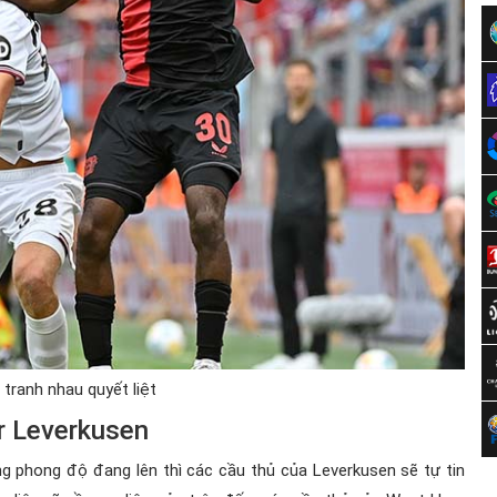
 tranh nhau quyết liệt
r Leverkusen
ng phong độ đang lên thì các cầu thủ của Leverkusen sẽ tự tin