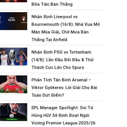
Bữa Tiệc Bàn Thắng
Nhận Định Liverpool vs
Bournemouth (16/8): Nhà Vua Mở
Màn Mùa Giải, Chờ Mưa Bàn
Thắng Tại Anfield
Nhận Định PSG vs Tottenham
(14/8): Lần Đầu Đối Đầu & Thử
Thách Cực Lớn Cho Spurs
Phân Tích Tân Binh Arsenal –
Viktor Gyökeres: Lời Giải Cho Bài
Toán Dứt Điểm?
EPL Manager Spotlight: Soi Tứ
Hùng HLV Sẽ Định Đoạt Ngôi
Vương Premier League 2025/26