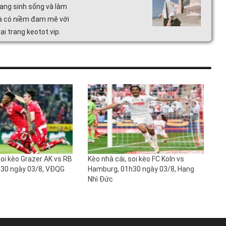
ang sinh sống và làm
 là có niềm đam mê với
ại trang keotot.vip.
soi kèo Grazer AK vs RB
Kèo nhà cái, soi kèo FC Koln vs
h30 ngày 03/8, VĐQG
Hamburg, 01h30 ngày 03/8, Hạng
Nhì Đức