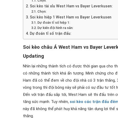
Chọn:
Soi kèo tài xỉu West Ham vs Bayer Leverkusen:
Chọn:
Soi kèo hiệp 1 West Ham vs Bayer Leverkusen
Dự đoán tỉ số hiệp 1:
Dự kiến đội hình ra sân:
Dự đoán tỉ số trận đấu:
Soi kèo châu Á West Ham vs Bayer Lever
Updating
Nhìn lại những thành tích có được thời gian qua cho th
có những thành tích khá ấn tượng. Minh chứng cho đi
Ham đã có thể đem về cho đội nhà có 3 trận thắng, 3
vòng trong thì đội bóng này sẽ phải có sự đầu tư tốt 
Đến với trận đấu sắp tới, West Ham sẽ thi đấu trên c
tăng sức mạnh. Tuy nhiên,
soi kèo các trận đấu đê
này đã không thể phát huy khả năng tận dụng lợi thế s
thắng.