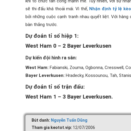
khi tổ chức tấn công mạnh mẽ. Tuy nhiên, với sự nhậ
sẽ thi đấu khá thoải mái. Vì thế,
Nhận định tỷ lệ kèo
bởi những cuộc cạnh tranh nhau quyết liệt. Với hàng
bàn thắng trước.
Dự đoán tỉ số hiệp 1:
West Ham 0 – 2 Bayer Leverkusen
Dự kiến đội hình ra sân:
West Ham:
Fabianski, Zouma, Ogbonna, Cresswell, Co
Bayer Leverkusen:
Hradecky, Kossounou, Tah, Stanisic
Dự đoán tỉ số trận đấu:
West Ham 1 – 3 Bayer Leverkusen.
Bút danh:
Nguyễn Tuấn Dũng
Tham gia keotot.vip:
12/07/2006