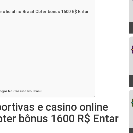
 oficial no Brasil Obter bônus 1600 R$ Entar
gar No Cassino No Brasil
rtivas e casino online
 Obter bônus 1600 R$ Entar