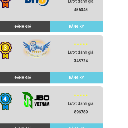
Lượt đánh giá
456345
ĐÁNH GIÁ
ĐĂNG KÝ
3
Lượt đánh giá
345724
ĐÁNH GIÁ
ĐĂNG KÝ
4
Lượt đánh giá
896789