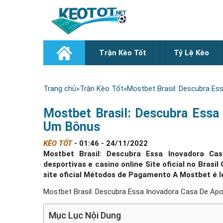
Trận Kèo Tốt
Tỷ Lệ Kèo
Trang chủ
»
Trận Kèo Tốt
»
Mostbet Brasil: Descubra E
Mostbet Brasil: Descubra Essa
Um Bônus
KÈO TỐT
-
01:46 - 24/11/2022
Mostbet Brasil: Descubra Essa Inovadora C
desportivas e casino online Site oficial no Bras
site oficial Métodos de Pagamento A Mostbet é l
Mostbet Brasil: Descubra Essa Inovadora Casa De Ap
Mục Lục Nội Dung