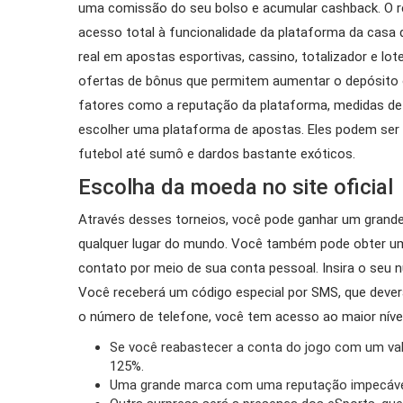
uma comissão do seu bolso e acumular cashback. O reg
acesso total à funcionalidade da plataforma da casa 
real em apostas esportivas, cassino, totalizador e lote
ofertas de bônus que permitem aumentar o depósito 
fatores como a reputação da plataforma, medidas de s
escolher uma plataforma de apostas. Eles podem ser f
futebol até sumô e dardos bastante exóticos.
Escolha da moeda no site oficial
Através desses torneios, você pode ganhar um grande 
qualquer lugar do mundo. Você também pode obter um
contato por meio de sua conta pessoal. Insira o seu n
Você receberá um código especial por SMS, que deverá
o número de telefone, você tem acesso ao maior níve
Se você reabastecer a conta do jogo com um valo
125%.
Uma grande marca com uma reputação impecável 