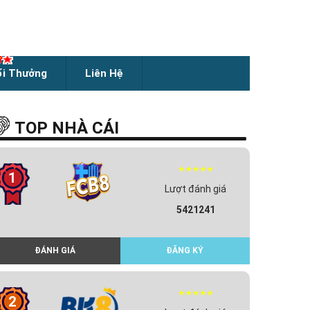
ổi Thưởng
Liên Hệ
TOP NHÀ CÁI
1
Lượt đánh giá
5421241
ĐÁNH GIÁ
ĐĂNG KÝ
2